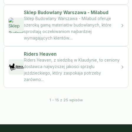
Sklep Budowlany Warszawa - Milabud
Sklep Budowlany Warszawa - Milabud oferuje
szeroką gamę materiałów budowlanych, które
sprostają oczekiwaniom najbardziej
wymagających klientów....
Riders Heaven
Riders Heaven, z siedzibą w Klaudynie, to ceniony
dostawca najwyższej jakości sprzętu
jeździeckiego, który zaspokaja potrzeby
zarówno...
1 - 15 z 25 wpisów