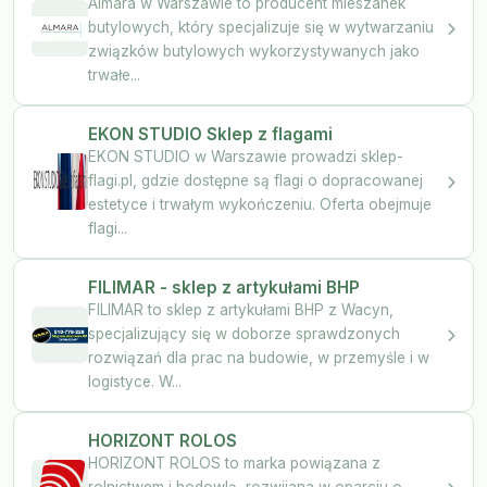
Almara w Warszawie to producent mieszanek
butylowych, który specjalizuje się w wytwarzaniu
związków butylowych wykorzystywanych jako
trwałe...
EKON STUDIO Sklep z flagami
EKON STUDIO w Warszawie prowadzi sklep-
flagi.pl, gdzie dostępne są flagi o dopracowanej
estetyce i trwałym wykończeniu. Oferta obejmuje
flagi...
FILIMAR - sklep z artykułami BHP
FILIMAR to sklep z artykułami BHP z Wacyn,
specjalizujący się w doborze sprawdzonych
rozwiązań dla prac na budowie, w przemyśle i w
logistyce. W...
HORIZONT ROLOS
HORIZONT ROLOS to marka powiązana z
rolnictwem i hodowlą, rozwijana w oparciu o