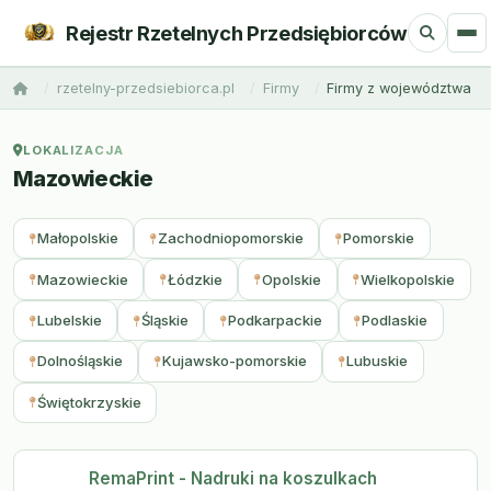
Rejestr Rzetelnych Przedsiębiorców
rzetelny-przedsiebiorca.pl
Firmy
Firmy z województwa
LOKALIZACJA
Mazowieckie
Małopolskie
Zachodniopomorskie
Pomorskie
Mazowieckie
Łódzkie
Opolskie
Wielkopolskie
Lubelskie
Śląskie
Podkarpackie
Podlaskie
Dolnośląskie
Kujawsko-pomorskie
Lubuskie
Świętokrzyskie
RemaPrint - Nadruki na koszulkach