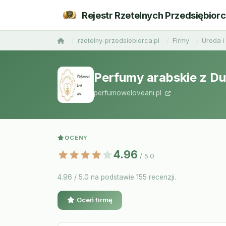
Rejestr Rzetelnych Przedsiębior
rzetelny-przedsiebiorca.pl
Firmy
Uroda i
Perfumy arabskie z D
perfumoweloveani.pl
OCENY
4.96
/ 5.0
4.96 / 5.0 na podstawie 155 recenzji.
Oceń firmę