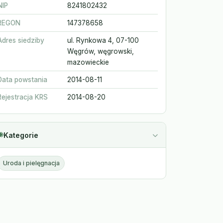
NIP
8241802432
REGON
147378658
Adres siedziby
ul. Rynkowa 4, 07-100
Węgrów, węgrowski,
mazowieckie
Data powstania
2014-08-11
Rejestracja KRS
2014-08-20
Kategorie
Uroda i pielęgnacja