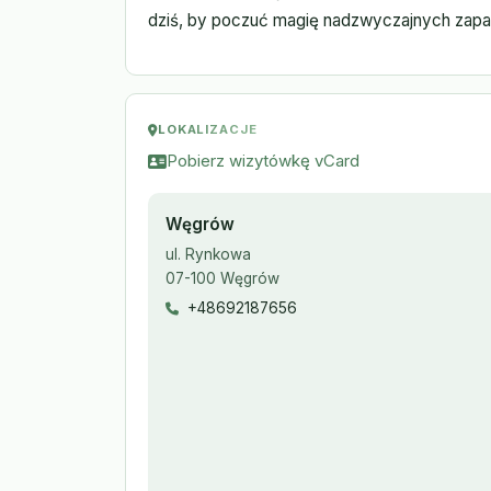
dziś, by poczuć magię nadzwyczajnych zap
LOKALIZACJE
Pobierz wizytówkę vCard
Węgrów
ul. Rynkowa
07-100 Węgrów
+48692187656