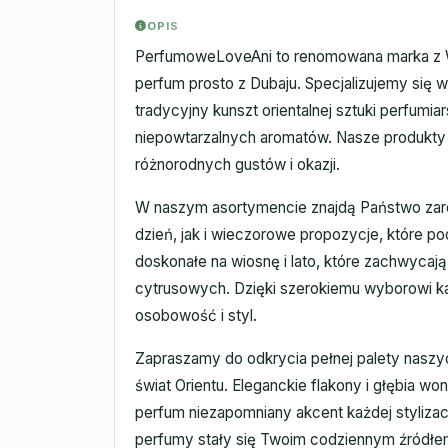
OPIS
PerfumoweLoveAni to renomowana marka z 
perfum prosto z Dubaju. Specjalizujemy się
tradycyjny kunszt orientalnej sztuki perfum
niepowtarzalnych aromatów. Nasze produkty
różnorodnych gustów i okazji.
W naszym asortymencie znajdą Państwo zaró
dzień, jak i wieczorowe propozycje, które p
doskonałe na wiosnę i lato, które zachwycają
cytrusowych. Dzięki szerokiemu wyborowi każ
osobowość i styl.
Zapraszamy do odkrycia pełnej palety nasz
świat Orientu. Eleganckie flakony i głębia w
perfum niezapomniany akcent każdej stylizac
perfumy stały się Twoim codziennym źródłem i