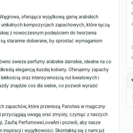
Węgrowa, oferująca wyjątkową gamę arabskich
 w unikalnych kompozycjach zapachowych, które łączą
iarskiej z nowoczesnym podejściem do tworzenia
 są starannie dobierane, by sprostać wymaganiom
wno świeże perfumy arabskie damskie, idealne na co
odkreślą elegancję każdej kobiety. Oferujemy zapachy
 lekkością oraz intensywnością nut kwiatowych i
dy znajdzie coś dla siebie, co pozwoli wyrazić
ych zapachów, które przeniosą Państwa w magiczny
oni przyciągają uwagę oraz zmysły, czyniąc z naszych
ji. Zaufaj PerfumoweLoveAni i pozwól, aby nasze
nspiracji i wyjątkowości. Skontaktuj się z nami już