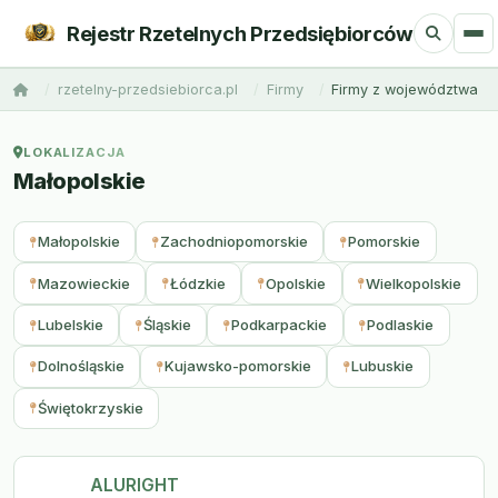
Rejestr Rzetelnych Przedsiębiorców
rzetelny-przedsiebiorca.pl
Firmy
Firmy z województwa
LOKALIZACJA
Małopolskie
Małopolskie
Zachodniopomorskie
Pomorskie
Mazowieckie
Łódzkie
Opolskie
Wielkopolskie
Lubelskie
Śląskie
Podkarpackie
Podlaskie
Dolnośląskie
Kujawsko-pomorskie
Lubuskie
Świętokrzyskie
ALURIGHT