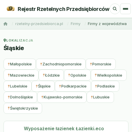
Rejestr Rzetelnych Przedsiębiorców
rzetelny-przedsiebiorca.pl
Firmy
Firmy z województwa
LOKALIZACJA
Śląskie
Małopolskie
Zachodniopomorskie
Pomorskie
Mazowieckie
Łódzkie
Opolskie
Wielkopolskie
Lubelskie
Śląskie
Podkarpackie
Podlaskie
Dolnośląskie
Kujawsko-pomorskie
Lubuskie
Świętokrzyskie
Wyposażenie łazienek Łazienki.eco