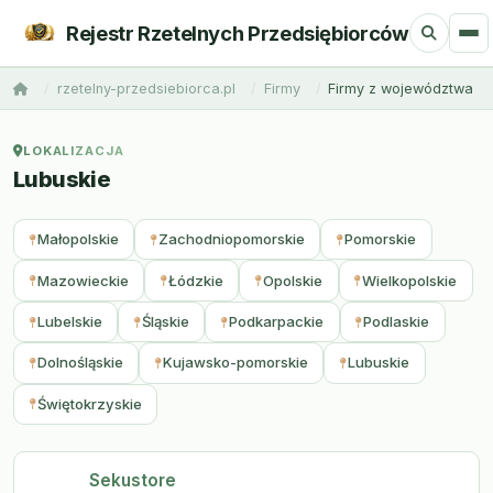
Rejestr Rzetelnych Przedsiębiorców
rzetelny-przedsiebiorca.pl
Firmy
Firmy z województwa
LOKALIZACJA
Lubuskie
Małopolskie
Zachodniopomorskie
Pomorskie
Mazowieckie
Łódzkie
Opolskie
Wielkopolskie
Lubelskie
Śląskie
Podkarpackie
Podlaskie
Dolnośląskie
Kujawsko-pomorskie
Lubuskie
Świętokrzyskie
Sekustore