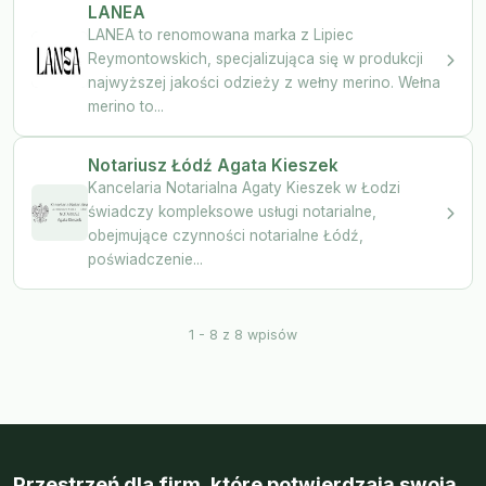
LANEA
LANEA to renomowana marka z Lipiec
Reymontowskich, specjalizująca się w produkcji
najwyższej jakości odzieży z wełny merino. Wełna
merino to...
Notariusz Łódź Agata Kieszek
Kancelaria Notarialna Agaty Kieszek w Łodzi
świadczy kompleksowe usługi notarialne,
obejmujące czynności notarialne Łódź,
poświadczenie...
1 - 8 z 8 wpisów
Przestrzeń dla firm, które potwierdzają swoją