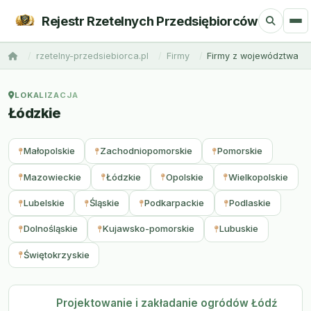
Rejestr Rzetelnych Przedsiębiorców
rzetelny-przedsiebiorca.pl
Firmy
Firmy z województwa
LOKALIZACJA
Łódzkie
Małopolskie
Zachodniopomorskie
Pomorskie
Mazowieckie
Łódzkie
Opolskie
Wielkopolskie
Lubelskie
Śląskie
Podkarpackie
Podlaskie
Dolnośląskie
Kujawsko-pomorskie
Lubuskie
Świętokrzyskie
Projektowanie i zakładanie ogródów Łódź