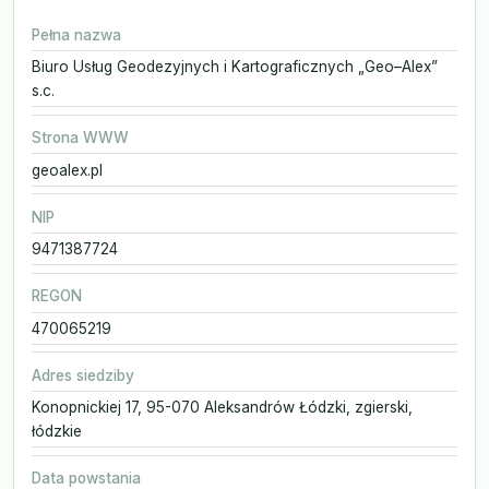
Pełna nazwa
Biuro Usług Geodezyjnych i Kartograficznych „Geo–Alex”
s.c.
Strona WWW
geoalex.pl
NIP
9471387724
REGON
470065219
Adres siedziby
Konopnickiej 17, 95-070 Aleksandrów Łódzki, zgierski,
łódzkie
Data powstania