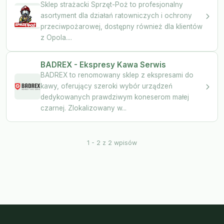
Sklep strażacki Sprzęt-Poż to profesjonalny
asortyment dla działań ratowniczych i ochrony
przeciwpożarowej, dostępny również dla klientów
z Opola....
BADREX - Ekspresy Kawa Serwis
BADREX to renomowany sklep z ekspresami do
kawy, oferujący szeroki wybór urządzeń
dedykowanych prawdziwym koneserom małej
czarnej. Zlokalizowany w...
1 - 2 z 2 wpisów