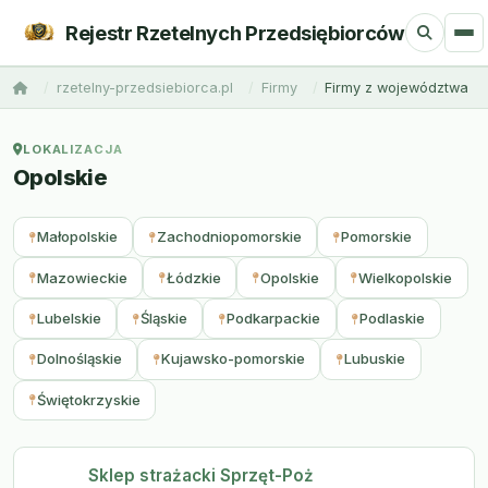
Rejestr Rzetelnych Przedsiębiorców
rzetelny-przedsiebiorca.pl
Firmy
Firmy z województwa
LOKALIZACJA
Opolskie
Małopolskie
Zachodniopomorskie
Pomorskie
Mazowieckie
Łódzkie
Opolskie
Wielkopolskie
Lubelskie
Śląskie
Podkarpackie
Podlaskie
Dolnośląskie
Kujawsko-pomorskie
Lubuskie
Świętokrzyskie
Sklep strażacki Sprzęt-Poż