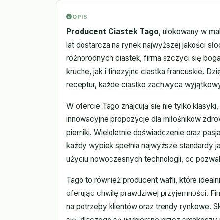
OPIS
Producent Ciastek Tago
, ulokowany w ma
lat dostarcza na rynek najwyższej jakości sło
różnorodnych ciastek, firma szczyci się boga
kruche, jak i finezyjne ciastka francuskie. Dz
receptur, każde ciastko zachwyca wyjątko
W ofercie Tago znajdują się nie tylko klasyki,
innowacyjne propozycje dla miłośników zdrow
pierniki. Wieloletnie doświadczenie oraz pas
każdy wypiek spełnia najwyższe standardy ja
użyciu nowoczesnych technologii, co pozwal
Tago to również producent wafli, które idea
oferując chwilę prawdziwej przyjemności. Fir
na potrzeby klientów oraz trendy rynkowe. 
się, dlaczego są wybierane przez smakoszy n