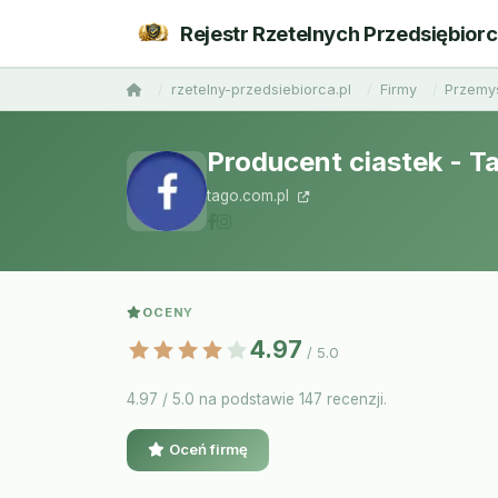
Rejestr Rzetelnych Przedsiębior
rzetelny-przedsiebiorca.pl
Firmy
Przemy
Producent ciastek - T
tago.com.pl
OCENY
4.97
/ 5.0
4.97 / 5.0 na podstawie 147 recenzji.
Oceń firmę