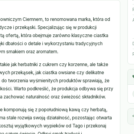
lowniczym Ciemnem, to renomowana marka, która od
dycze i przekąski. Specjalizując się w produkcji
tą ofertą, która obejmuje zarówno klasyczne ciastka
ięki dbałości o detale i wykorzystaniu tradycyjnych
wym smakiem oraz aromatem.
 takie jak herbatniki z cukrem czy korzenne, ale także
ych przekąsek, jak ciastka owsiane czy delikatne
ja do tworzenia wyśmienitych produktów sprawiają, że
kości. Warto podkreślić, że produkcja odbywa się przy
a zachować naturalność oraz świeżość składników.
lnie komponują się z popołudniową kawą czy herbatą,
ma stale rozwija swoją działalność, pozostając otwarta
Skosztuj wyjątkowych wypieków od Tago i przekonaj
a całym świecie. Odkryj smak tradycji i