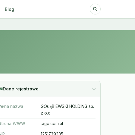
Blog
Dane rejestrowe
Pełna nazwa
GOŁĘBIEWSKI HOLDING sp.
z o.o.
Strona WWW
tago.com.pl
NIP
1251739335