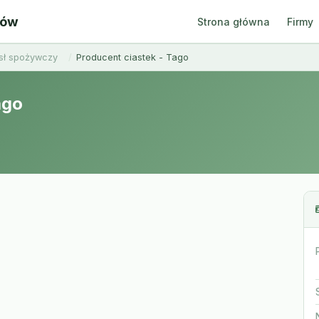
ców
Strona główna
Firmy
sł spożywczy
Producent ciastek - Tago
ago