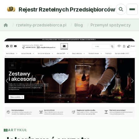
Rejestr Rzetelnych Przedsiębiorców
rzetelny-przedsiebiorca.pl
Blog
Przemysł spożywczy
ARTYKUŁ