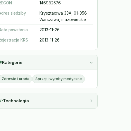
REGON
146982576
Adres siedziby
Kryształowa 33A, 01-356
Warszawa, mazowieckie
Data powstania
2013-11-26
Rejestracja KRS
2013-11-26
Kategorie
Zdrowie i uroda
Sprzęt i wyroby medyczne
Technologia