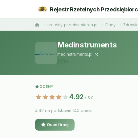
Rejestr Rzetelnych Przedsiębior
rzetelny-przedsiebiorca.pl
Firmy
Zdrowie
Medinstruments
medinstruments.pl
OCENY
4.92
/ 5.0
4.92 na podstawie 140 opinii.
Oceń firmę