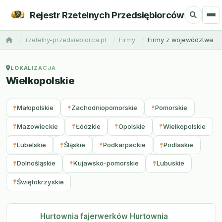
Rejestr Rzetelnych Przedsiębiorców
rzetelny-przedsiebiorca.pl
Firmy
Firmy z województwa
LOKALIZACJA
Wielkopolskie
Małopolskie
Zachodniopomorskie
Pomorskie
Mazowieckie
Łódzkie
Opolskie
Wielkopolskie
Lubelskie
Śląskie
Podkarpackie
Podlaskie
Dolnośląskie
Kujawsko-pomorskie
Lubuskie
Świętokrzyskie
Hurtownia fajerwerków Hurtownia