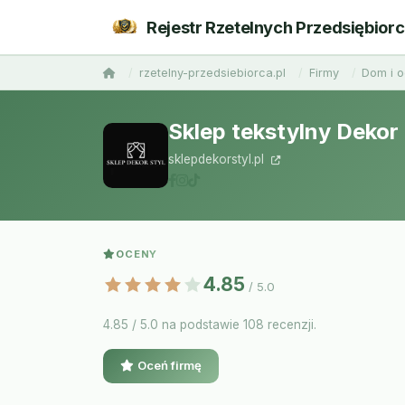
Rejestr Rzetelnych Przedsiębior
rzetelny-przedsiebiorca.pl
Firmy
Dom i 
Sklep tekstylny Dekor 
sklepdekorstyl.pl
OCENY
4.85
/ 5.0
4.85 / 5.0 na podstawie 108 recenzji.
Oceń firmę