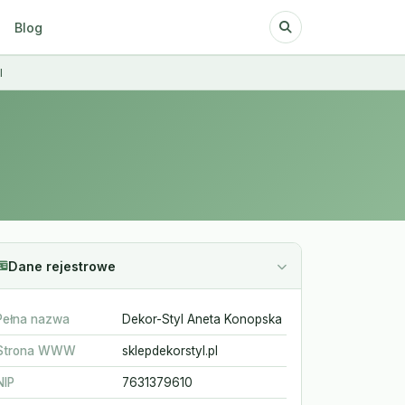
Blog
l
Dane rejestrowe
Pełna nazwa
Dekor-Styl Aneta Konopska
Strona WWW
sklepdekorstyl.pl
NIP
7631379610