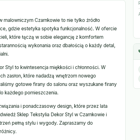
w malowniczym Czarnkowie to nie tylko źródło
jsce, gdzie estetyka spotyka funkcjonalność. W ofercie
ieli, które łączą w sobie elegancję z komfortem
starannością wykonania oraz dbałością o każdy detal,
lni.
r Styl to kwintesencja miękkości i chłonności. W
nych zasłon, które nadadzą wnętrzom nowego
waliśmy gotowe firany do salonu oraz wyszukane firany
 do każdego pomieszczenia.
wiązania i ponadczasowy design, które przez lata
Odwiedź Sklep Tekstylia Dekor Styl w Czarnkowie i
strzeń pełną stylu i wygody. Zapraszamy do
różnicy.