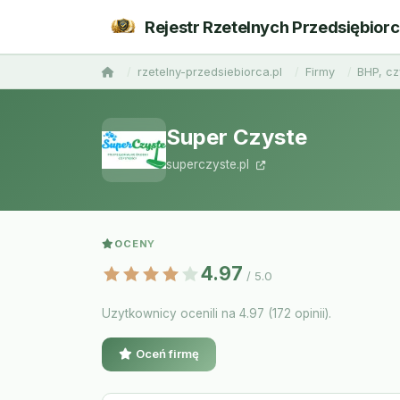
Rejestr Rzetelnych Przedsiębior
rzetelny-przedsiebiorca.pl
Firmy
BHP, cz
Super Czyste
superczyste.pl
OCENY
4.97
/ 5.0
Uzytkownicy ocenili na 4.97 (172 opinii).
Oceń firmę