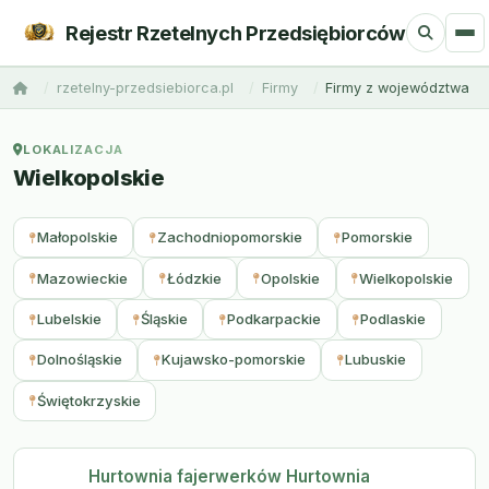
Rejestr Rzetelnych Przedsiębiorców
rzetelny-przedsiebiorca.pl
Firmy
Firmy z województwa
LOKALIZACJA
Wielkopolskie
Małopolskie
Zachodniopomorskie
Pomorskie
Mazowieckie
Łódzkie
Opolskie
Wielkopolskie
Lubelskie
Śląskie
Podkarpackie
Podlaskie
Dolnośląskie
Kujawsko-pomorskie
Lubuskie
Świętokrzyskie
Hurtownia fajerwerków Hurtownia