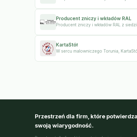
Producent zniczy i wkładów RAL
Producent zniczy i wkładów RAL z siedzi
KartaStół
W sercu malowniczego Torunia, KartaStół
Przestrzeń dla firm, które potwierdza
swoją wiarygodność.