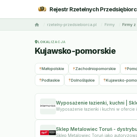
Rejestr Rzetelnych Przedsiębior
rzetelny-przedsiebiorca.pl
Firmy
Firmy 
LOKALIZACJA
Kujawsko-pomorskie
Małopolskie
Zachodniopomorskie
Pomo
Podlaskie
Dolnośląskie
Kujawsko-pomo
Wyposażenie łazienki, kuchni | Sk
Wyposażenie łazienki i kuchni w ofercie 
Sklep Metalowiec Toruń - dystryb
Sklep Metalowiec Toruń jako autoryzowan