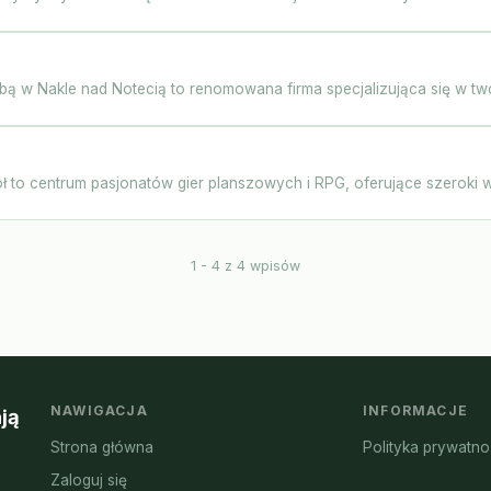
bą w Nakle nad Notecią to renomowana firma specjalizująca się w two
 to centrum pasjonatów gier planszowych i RPG, oferujące szeroki w
1 - 4 z 4 wpisów
NAWIGACJA
INFORMACJE
ją
Strona główna
Polityka prywatno
Zaloguj się