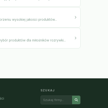
rzeniu wysokiej jakości produktów...
ybór produktów dla miłośników rozrywki...
SZUKAJ
ści