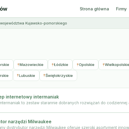
ców
Strona główna
Firmy
z województwa Kujawsko-pomorskiego
rskie
Mazowieckie
Łódzkie
Opolskie
Wielkopolski
rskie
Lubuskie
Świętokrzyskie
lep internetowy intermaniak
intermaniak to zestaw starannie dobranych rozwiązań do codziennej ara
utor narzędzi Milwaukee
y dystrybutor narzędzi Milwaukee oferuje szeroki asortyment innowa