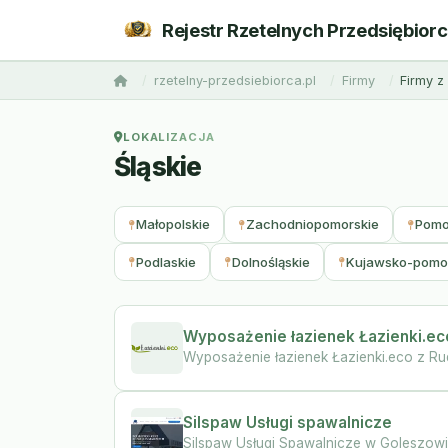
Rejestr Rzetelnych Przedsiębior
rzetelny-przedsiebiorca.pl
Firmy
Firmy 
LOKALIZACJA
Śląskie
Małopolskie
Zachodniopomorskie
Pomo
Podlaskie
Dolnośląskie
Kujawsko-pomo
Wyposażenie łazienek Łazienki.ec
Wyposażenie łazienek Łazienki.eco z Rud
Silspaw Usługi spawalnicze
Silspaw Usługi Spawalnicze w Goleszowie