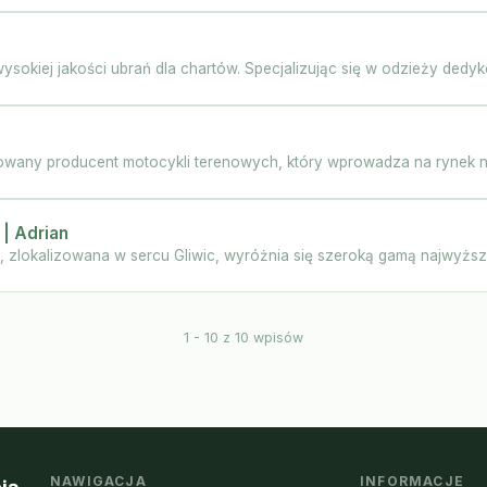
wysokiej jakości ubrań dla chartów. Specjalizując się w odzieży dedyk
owany producent motocykli terenowych, który wprowadza na rynek naj
 | Adrian
n, zlokalizowana w sercu Gliwic, wyróżnia się szeroką gamą najwyższ
1 - 10 z 10 wpisów
NAWIGACJA
INFORMACJE
ją