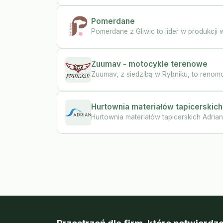
Pomerdane
Pomerdane z Gliwic to lider w produkcji 
Zuumav - motocykle terenowe
Zuumav, z siedzibą w Rybniku, to renom
Hurtownia materiałów tapicerskich
Hurtownia materiałów tapicerskich Adria
Przestrzeń dla firm, które potwierdza