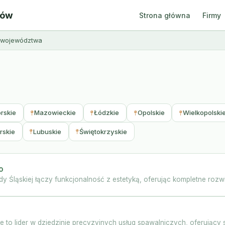
ców
Strona główna
Firmy
z województwa
rskie
Mazowieckie
Łódzkie
Opolskie
Wielkopolski
rskie
Lubuskie
Świętokrzyskie
o
y Śląskiej łączy funkcjonalność z estetyką, oferując kompletne roz
 to lider w dziedzinie precyzyjnych usług spawalniczych, oferujący 