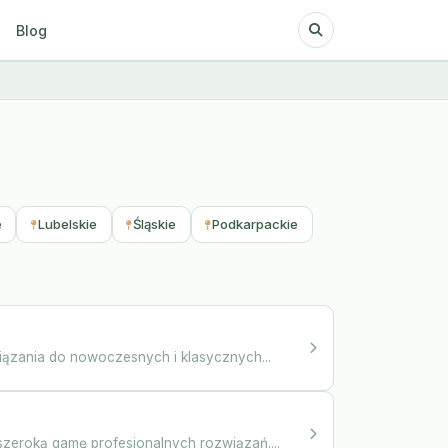
Blog
e
Lubelskie
Śląskie
Podkarpackie
wiązania do nowoczesnych i klasycznych...
szeroką gamę profesjonalnych rozwiązań....