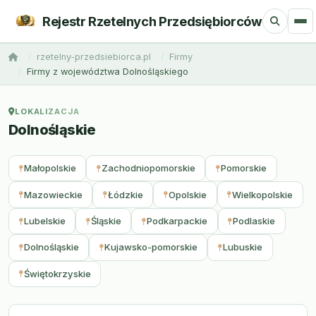
Rejestr Rzetelnych Przedsiębiorców
rzetelny-przedsiebiorca.pl
Firmy
Firmy z województwa Dolnośląskiego
LOKALIZACJA
Dolnośląskie
Małopolskie
Zachodniopomorskie
Pomorskie
Mazowieckie
Łódzkie
Opolskie
Wielkopolskie
Lubelskie
Śląskie
Podkarpackie
Podlaskie
Dolnośląskie
Kujawsko-pomorskie
Lubuskie
Świętokrzyskie