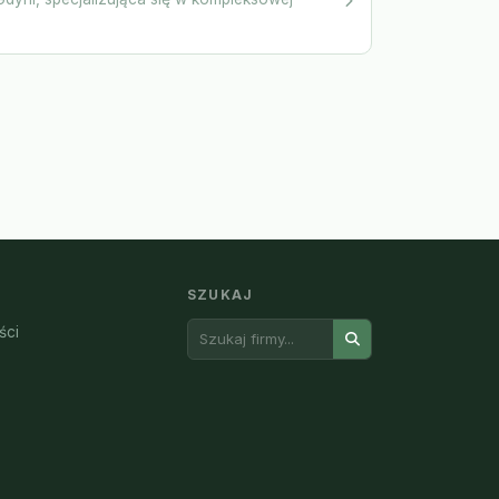
SZUKAJ
ści