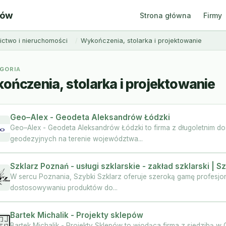
ców
Strona główna
Firmy
ctwo i nieruchomości
Wykończenia, stolarka i projektowanie
GORIA
ończenia, stolarka i projektowanie
Geo–Alex - Geodeta Aleksandrów Łódzki
Geo–Alex - Geodeta Aleksandrów Łódzki to firma z długoletnim do
geodezyjnych na terenie województwa...
Szklarz Poznań - usługi szklarskie - zakład szklarski | S
W sercu Poznania, Szybki Szklarz oferuje szeroką gamę profesjona
dostosowywaniu produktów do...
Bartek Michalik - Projekty sklepów
Bartek Michalik - Projekty Sklepów to wiodąca firma z siedzibą w 