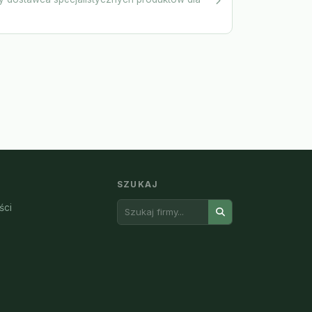
SZUKAJ
ści