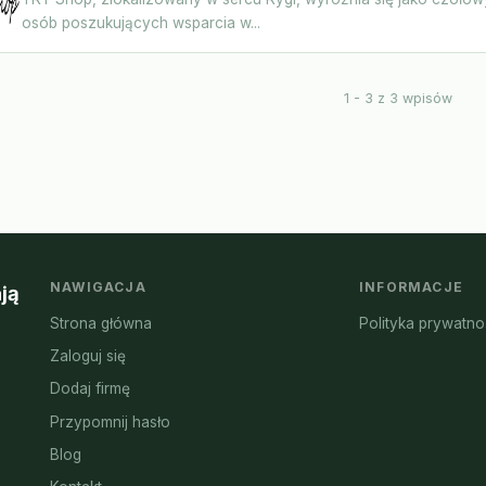
osób poszukujących wsparcia w...
1 - 3 z 3 wpisów
NAWIGACJA
INFORMACJE
ją
Strona główna
Polityka prywatno
Zaloguj się
Dodaj firmę
Przypomnij hasło
Blog