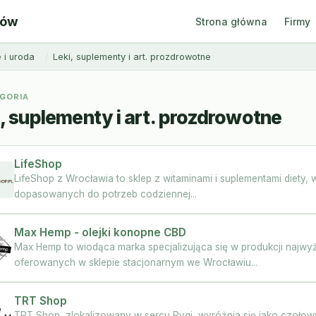
ców
Strona główna
Firmy
 i uroda
Leki, suplementy i art. prozdrowotne
GORIA
i, suplementy i art. prozdrowotne
LifeShop
LifeShop z Wrocławia to sklep z witaminami i suplementami diety,
dopasowanych do potrzeb codziennej...
Max Hemp - olejki konopne CBD
Max Hemp to wiodąca marka specjalizująca się w produkcji najwy
oferowanych w sklepie stacjonarnym we Wrocławiu...
TRT Shop
TRT Shop, zlokalizowany w sercu Rygi, wyróżnia się jako czołow