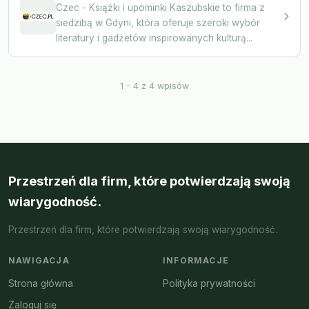
Czec - Książki i upominki Kaszubskie to firma z
siedzibą w Gdyni, która oferuje szeroki wybór
literatury i gadżetów inspirowanych kulturą...
1 - 4 z 4 wpisów
Przestrzeń dla firm, które potwierdzają swoją
wiarygodność.
Przestrzeń dla firm, które potwierdzają swoją wiarygodność.
NAWIGACJA
INFORMACJE
Strona główna
Polityka prywatności
Zaloguj się