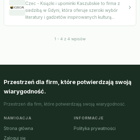
Czec - Książki i upominki Kaszubskie to firma z
siedzibą w Gdyni, która oferuje szeroki wybór
literatury i gadżetów inspirowanych kulturą...
1 - 4 z 4 wpisów
Przestrzeń dla firm, które potwierdzają swoją
wiarygodność.
Przestrzeń dla firm, które potwierdzają swoją wiarygodność.
NAWIGACJA
INFORMACJE
Strona główna
Polityka prywatności
Zaloguj się