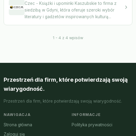
Czec - Książki i upominki Kaszubskie to firma z
siedzibą w Gdyni, która oferuje szeroki wybór
literatury i gadżetów inspirowanych kulturą...
1 - 4 z 4 wpisów
Przestrzeń dla firm, które potwierdzają swoją
wiarygodność.
Przestrzeń dla firm, które potwierdzają swoją wiarygodność.
NAWIGACJA
INFORMACJE
Strona główna
Polityka prywatności
Zaloguj się