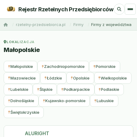
Rejestr Rzetelnych Przedsiębiorców
rzetelny-przedsiebiorca.pl
Firmy
Firmy z województwa
LOKALIZACJA
Małopolskie
Małopolskie
Zachodniopomorskie
Pomorskie
Mazowieckie
Łódzkie
Opolskie
Wielkopolskie
Lubelskie
Śląskie
Podkarpackie
Podlaskie
Dolnośląskie
Kujawsko-pomorskie
Lubuskie
Świętokrzyskie
ALURIGHT