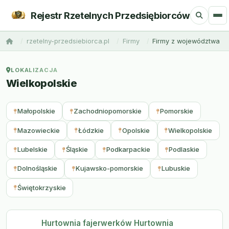
Rejestr Rzetelnych Przedsiębiorców
rzetelny-przedsiebiorca.pl
Firmy
Firmy z województwa
LOKALIZACJA
Wielkopolskie
Małopolskie
Zachodniopomorskie
Pomorskie
Mazowieckie
Łódzkie
Opolskie
Wielkopolskie
Lubelskie
Śląskie
Podkarpackie
Podlaskie
Dolnośląskie
Kujawsko-pomorskie
Lubuskie
Świętokrzyskie
Hurtownia fajerwerków Hurtownia