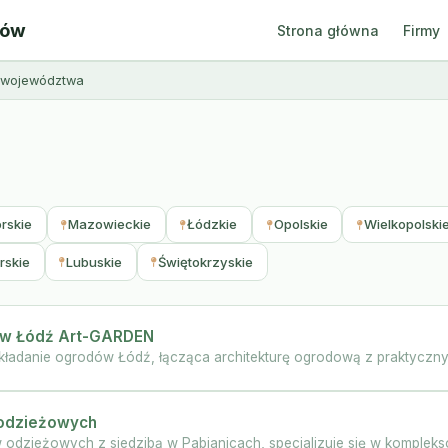
ców
Strona główna
Firmy
z województwa
rskie
Mazowieckie
Łódzkie
Opolskie
Wielkopolski
rskie
Lubuskie
Świętokrzyskie
dów Łódź Art-GARDEN
kładanie ogrodów Łódź, łącząca architekturę ogrodową z praktyczny
 odzieżowych
dzieżowych z siedzibą w Pabianicach, specjalizuje się w kompleksow