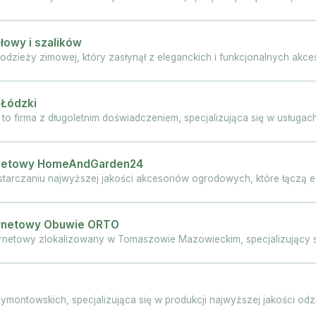
łowy i szalików
zieży zimowej, który zasłynął z eleganckich i funkcjonalnych akcesor
 Łódzki
o firma z długoletnim doświadczeniem, specjalizująca się w usługac
ernetowy HomeAndGarden24
arczaniu najwyższej jakości akcesoriów ogrodowych, które łączą est
ernetowy Obuwie ORTO
netowy zlokalizowany w Tomaszowie Mazowieckim, specjalizujący si
ontowskich, specjalizująca się w produkcji najwyższej jakości odzie