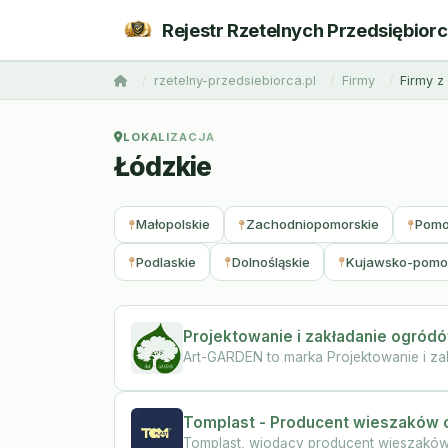
Rejestr Rzetelnych Przedsiębior
rzetelny-przedsiebiorca.pl
Firmy
Firmy 
LOKALIZACJA
Łódzkie
Małopolskie
Zachodniopomorskie
Pomo
Podlaskie
Dolnośląskie
Kujawsko-pomo
Projektowanie i zakładanie ogró
Art-GARDEN to marka Projektowanie i za
Tomplast - Producent wieszaków
Tomplast, wiodący producent wieszaków o