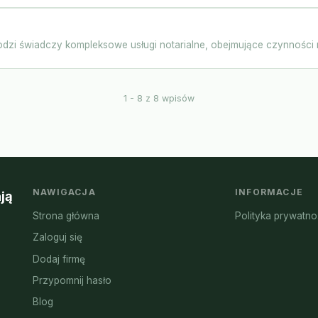
odzi świadczy kompleksowe usługi notarialne, obejmujące czynności n
1 - 8 z 8 wpisów
NAWIGACJA
INFORMACJE
ją
Strona główna
Polityka prywatno
Zaloguj się
Dodaj firmę
Przypomnij hasło
Blog