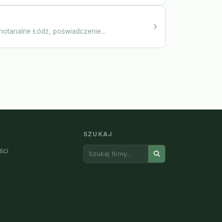
otarialne Łódź, poświadczenie...
SZUKAJ
ści