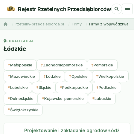
Rejestr Rzetelnych Przedsiębiorców
rzetelny-przedsiebiorca.pl
Firmy
Firmy z województwa
LOKALIZACJA
Łódzkie
Małopolskie
Zachodniopomorskie
Pomorskie
Mazowieckie
Łódzkie
Opolskie
Wielkopolskie
Lubelskie
Śląskie
Podkarpackie
Podlaskie
Dolnośląskie
Kujawsko-pomorskie
Lubuskie
Świętokrzyskie
Projektowanie i zakładanie ogródów Łódź