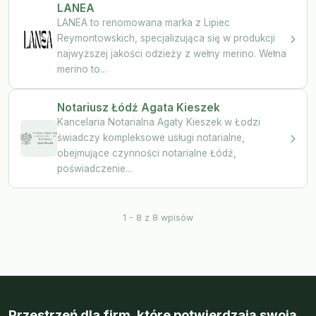
LANEA
LANEA to renomowana marka z Lipiec
Reymontowskich, specjalizująca się w produkcji
najwyższej jakości odzieży z wełny merino. Wełna
merino to...
Notariusz Łódź Agata Kieszek
Kancelaria Notarialna Agaty Kieszek w Łodzi
świadczy kompleksowe usługi notarialne,
obejmujące czynności notarialne Łódź,
poświadczenie...
1 - 8 z 8 wpisów
Przestrzeń dla firm, które potwierdzają swoją