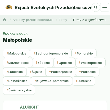
Rejestr Rzetelnych Przedsiębiorców
rzetelny-przedsiebiorca.pl
Firmy
Firmy z województwa
LOKALIZACJA
Małopolskie
Małopolskie
Zachodniopomorskie
Pomorskie
Mazowieckie
Łódzkie
Opolskie
Wielkopolskie
Lubelskie
Śląskie
Podkarpackie
Podlaskie
Dolnośląskie
Kujawsko-pomorskie
Lubuskie
Świętokrzyskie
ALURIGHT