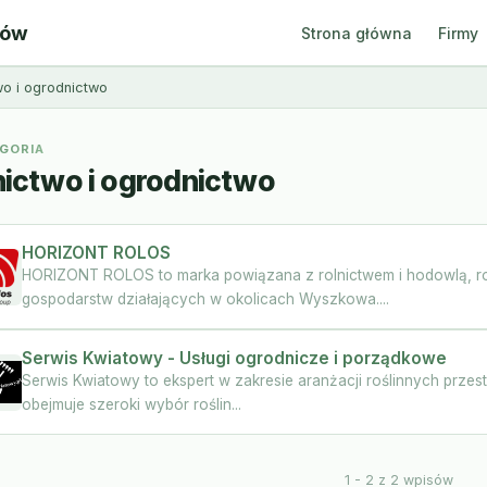
ców
Strona główna
Firmy
wo i ogrodnictwo
GORIA
nictwo i ogrodnictwo
HORIZONT ROLOS
HORIZONT ROLOS to marka powiązana z rolnictwem i hodowlą, ro
gospodarstw działających w okolicach Wyszkowa....
Serwis Kwiatowy - Usługi ogrodnicze i porządkowe
Serwis Kwiatowy to ekspert w zakresie aranżacji roślinnych prze
obejmuje szeroki wybór roślin...
1 - 2 z 2 wpisów