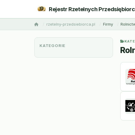
Rejestr Rzetelnych Przedsiębior
rzetelny-przedsiebiorca.pl
Firmy
Rolnict
KATE
KATEGORIE
Rol