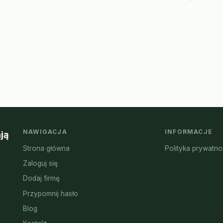
NAWIGACJA
INFORMACJE
ją
Strona główna
Polityka prywatno
Zaloguj się
Dodaj firmę
Przypomnij hasło
Blog