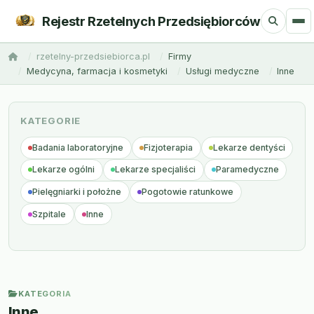
Rejestr Rzetelnych Przedsiębiorców
rzetelny-przedsiebiorca.pl
Firmy
Medycyna, farmacja i kosmetyki
Usługi medyczne
Inne
KATEGORIE
Badania laboratoryjne
Fizjoterapia
Lekarze dentyści
Lekarze ogólni
Lekarze specjaliści
Paramedyczne
Pielęgniarki i położne
Pogotowie ratunkowe
Szpitale
Inne
KATEGORIA
Inne