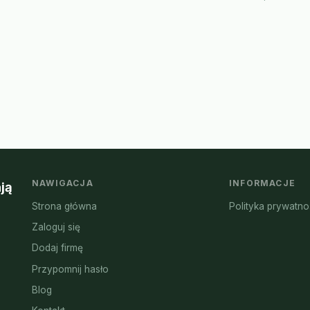
NAWIGACJA
INFORMACJE
ją
Strona główna
Polityka prywatno
Zaloguj się
Dodaj firmę
Przypomnij hasło
Blog