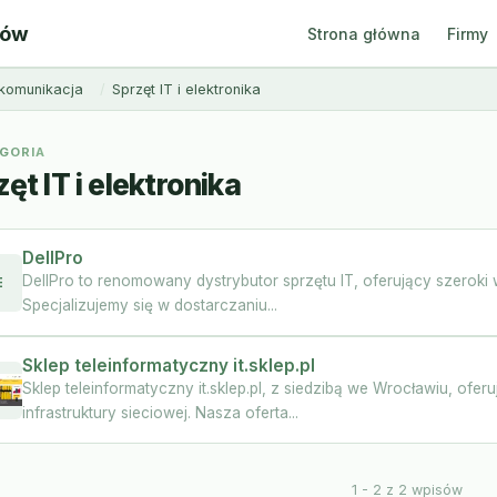
ców
Strona główna
Firmy
lekomunikacja
Sprzęt IT i elektronika
GORIA
ęt IT i elektronika
DellPro
DellPro to renomowany dystrybutor sprzętu IT, oferujący szeroki 
E
Specjalizujemy się w dostarczaniu...
Sklep teleinformatyczny it.sklep.pl
Sklep teleinformatyczny it.sklep.pl, z siedzibą we Wrocławiu, of
infrastruktury sieciowej. Nasza oferta...
1 - 2 z 2 wpisów