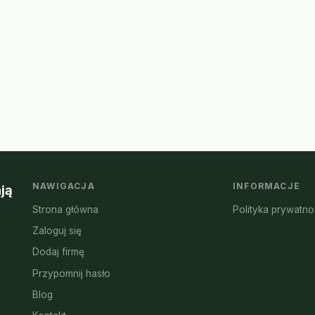
NAWIGACJA
INFORMACJE
ją
Strona główna
Polityka prywatno
Zaloguj się
Dodaj firmę
Przypomnij hasło
Blog