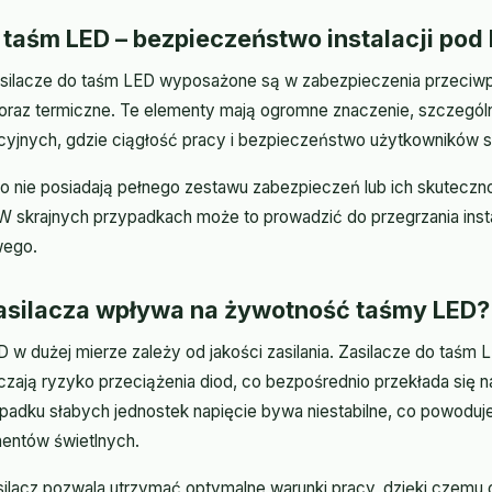
 taśm LED – bezpieczeństwo instalacji pod 
asilacze do taśm LED wyposażone są w zabezpieczenia przeciw
raz termiczne. Te elementy mają ogromne znaczenie, szczególni
jnych, gdzie ciągłość pracy i bezpieczeństwo użytkowników st
o nie posiadają pełnego zestawu zabezpieczeń lub ich skutecz
W skrajnych przypadkach może to prowadzić do przegrzania insta
wego.
zasilacza wpływa na żywotność taśmy LED?
w dużej mierze zależy od jakości zasilania. Zasilacze do taśm L
zają ryzyko przeciążenia diod, co bezpośrednio przekłada się n
adku słabych jednostek napięcie bywa niestabilne, co powoduj
entów świetlnych.
ilacz pozwala utrzymać optymalne warunki pracy, dzięki czemu 