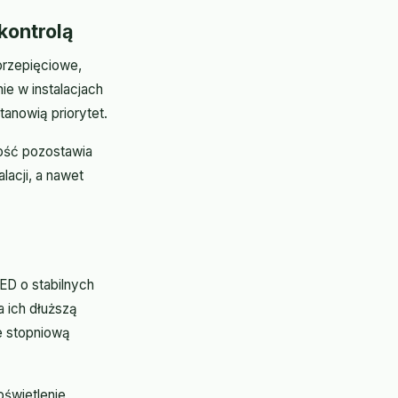
kontrolą
przepięciowe,
e w instalacjach
anowią priorytet.
ność pozostawia
lacji, a nawet
ED o stabilnych
a ich dłuższą
e stopniową
oświetlenie