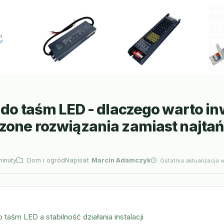
 do taśm LED - dlaczego warto i
zone rozwiązania zamiast najta
inuty
Dom i ogród
Napisał:
Marcin Adamczyk
Ostatnia aktualizacja 
 taśm LED a stabilność działania instalacji