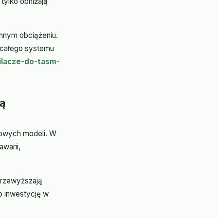
tylko obniżają
ennym obciążeniu.
 całego systemu
silacze-do-tasm-
ją
owych modeli. W
warii,
przewyższają
o inwestycję w