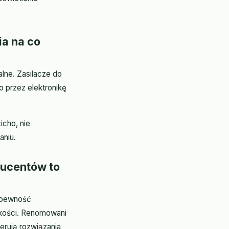
ia na co
lne. Zasilacze do
 przez elektronikę
icho, nie
aniu.
ducentów to
o pewność
akości. Renomowani
rują rozwiązania