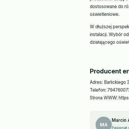
dostosowane do róż
oświetleniowe.
W dłuższej perspek
instalacji. Wybór 
działającego oświet
Producent e
Adres: Barlickiego
Telefon: 79476007
Strona WWW: https:
Marcin
MA
Pasjonat 