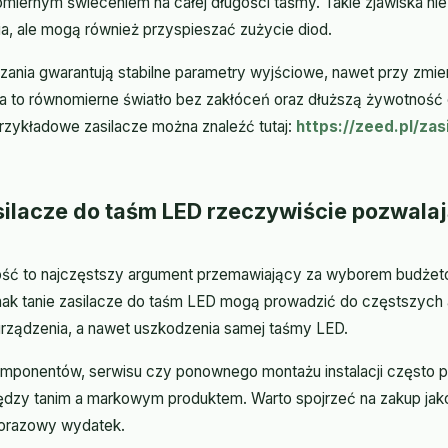
omiernym świeceniem na całej długości taśmy. Takie zjawiska nie 
a, ale mogą również przyspieszać zużycie diod.
ania gwarantują stabilne parametry wyjściowe, nawet przy zmi
 to równomierne światło bez zakłóceń oraz dłuższą żywotność
rzykładowe zasilacze można znaleźć tutaj:
https://zeed.pl/za
silacze do taśm LED rzeczywiście pozwala
ść to najczęstszy argument przemawiający za wyborem budżet
nak tanie zasilacze do taśm LED mogą prowadzić do częstszych a
urządzenia, a nawet uszkodzenia samej taśmy LED.
mponentów, serwisu czy ponownego montażu instalacji często 
dzy tanim a markowym produktem. Warto spojrzeć na zakup jak
dnorazowy wydatek.