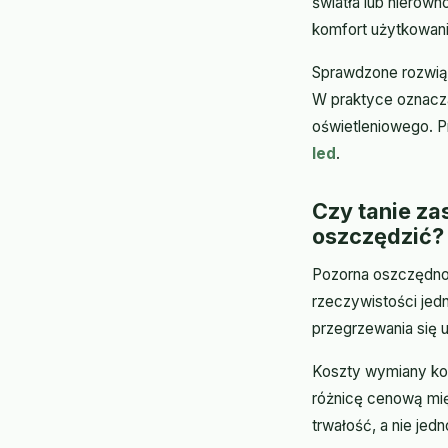
światła lub nierówn
komfort użytkowani
Sprawdzone rozwiąz
W praktyce oznacza
oświetleniowego. P
led
.
Czy tanie za
oszczędzić?
Pozorna oszczędno
rzeczywistości jed
przegrzewania się 
Koszty wymiany ko
różnicę cenową mię
trwałość, a nie je