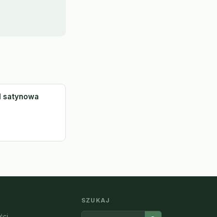
l satynowa
SZUKAJ
ści