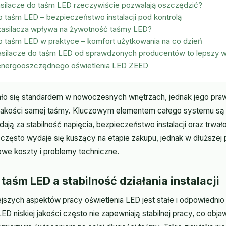
asilacze do taśm LED rzeczywiście pozwalają oszczędzić?
o taśm LED – bezpieczeństwo instalacji pod kontrolą
zasilacza wpływa na żywotność taśmy LED?
o taśm LED w praktyce – komfort użytkowania na co dzień
asilacze do taśm LED od sprawdzonych producentów to lepszy 
energooszczędnego oświetlenia LED ZEED
ało się standardem w nowoczesnych wnętrzach, jednak jego praw
d jakości samej taśmy. Kluczowym elementem całego systemu są 
ają za stabilność napięcia, bezpieczeństwo instalacji oraz trwa
 często wydaje się kuszący na etapie zakupu, jednak w dłuższe
we koszty i problemy techniczne.
taśm LED a stabilność działania instalacji
jszych aspektów pracy oświetlenia LED jest stałe i odpowiednio
ED niskiej jakości często nie zapewniają stabilnej pracy, co obja