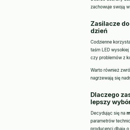
zachowuje swoją wy
Zasilacze do
dzień
Codzienne korzysta
taśm LED wysokiej 
czy problemów z ko
Warto również zwróc
nagrzewają się nad
Dlaczego za
lepszy wybó
Decydując się na
m
parametrów technic
producenci dbają o