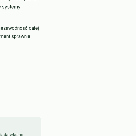
ne systemy
niezawodność całej
ament sprawnie
siada własne