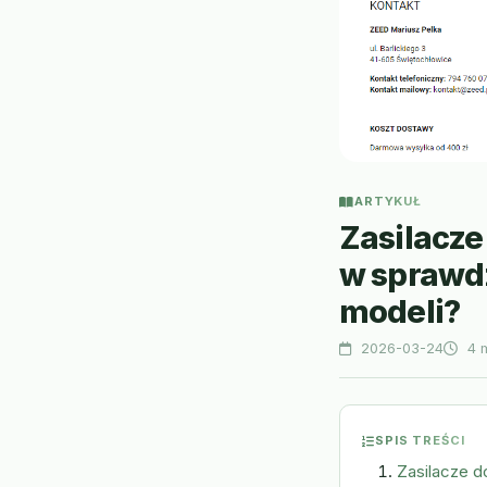
ARTYKUŁ
Zasilacze
w sprawd
modeli?
2026-03-24
4 m
SPIS TREŚCI
Zasilacze do