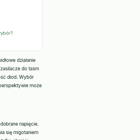
wybór?
idłowe działanie
zasilacze do taśm
łość diod. Wybór
j perspektywie może
 dobrane napięcie.
wia się migotaniem