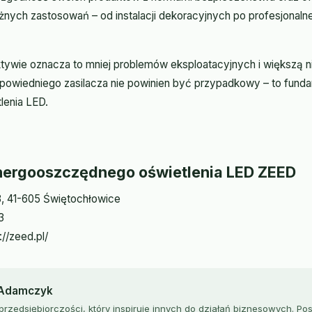
nych zastosowań – od instalacji dekoracyjnych po profesjonal
tywie oznacza to mniej problemów eksploatacyjnych i większą 
odpowiedniego zasilacza nie powinien być przypadkowy – to fund
lenia LED.
nergooszczędnego oświetlenia LED ZEED
 3, 41-605 Świętochłowice
3
//zeed.pl/
 Adamczyk
przedsiębiorczości, który inspiruje innych do działań biznesowych. Po