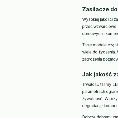
Zasilacze do
Wysokiej jakości z
przeciwzwarciowe o
domowych i komercy
Tanie modele częst
wiele do życzenia. 
zagrożenia pożaro
Jak jakość 
Trwałość taśmy LED 
parametrach ogranic
żywotność. W przyp
degradację kompon
Dobrze dobrany zas