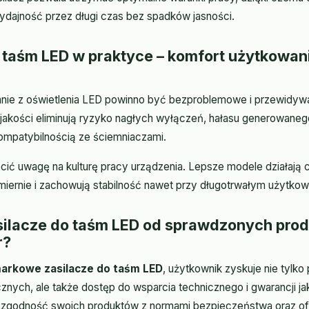
dajność przez długi czas bez spadków jasności.
 taśm LED w praktyce – komfort użytkowan
nie z oświetlenia LED powinno być bezproblemowe i przewidywa
jakości eliminują ryzyko nagłych wyłączeń, hałasu generowanego
mpatybilnością ze ściemniaczami.
ić uwagę na kulturę pracy urządzenia. Lepsze modele działają c
miernie i zachowują stabilność nawet przy długotrwałym użytkow
silacze do taśm LED od sprawdzonych pro
r?
arkowe zasilacze do taśm LED
, użytkownik zyskuje nie tylk
znych, ale także dostęp do wsparcia technicznego i gwarancji j
 zgodność swoich produktów z normami bezpieczeństwa oraz ofe