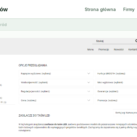
ców
Strona główna
Firmy
gród