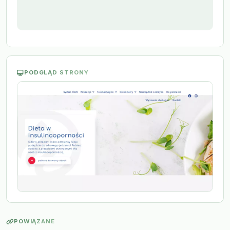
PODGLĄD STRONY
POWIĄZANE