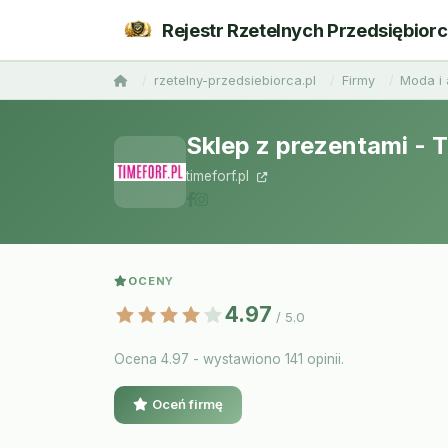
Rejestr Rzetelnych Przedsiębior
rzetelny-przedsiebiorca.pl
Firmy
Moda i 
Sklep z prezentami - 
timeforf.pl
OCENY
4.97
/ 5.0
Ocena 4.97 - wystawiono 141 opinii.
Oceń firmę