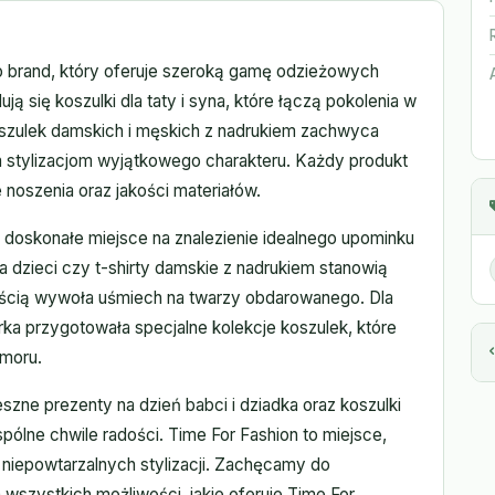
to brand, który oferuje szeroką gamę odzieżowych
ują się koszulki dla taty i syna, które łączą pokolenia w
szulek damskich i męskich z nadrukiem zachwyca
m stylizacjom wyjątkowego charakteru. Każdy produkt
 noszenia oraz jakości materiałów.
e doskonałe miejsce na znalezienie idealnego upominku
a dzieci czy t-shirty damskie z nadrukiem stanowią
ością wywoła uśmiech na twarzy obdarowanego. Dla
arka przygotowała specjalne kolekcje koszulek, które
umoru.
szne prezenty na dzień babci i dziadka oraz koszulki
wspólne chwile radości. Time For Fashion to miejsce,
 niepowtarzalnych stylizacji. Zachęcamy do
 wszystkich możliwości, jakie oferuje Time For