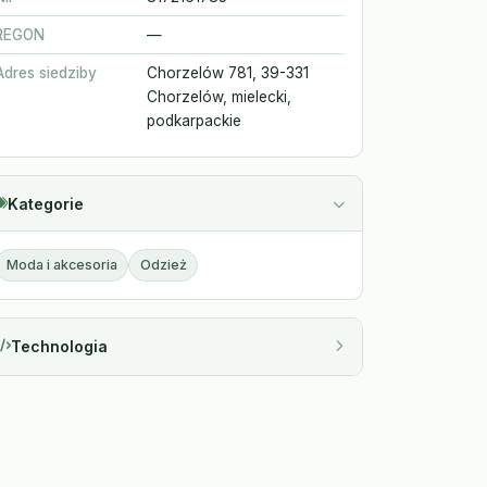
REGON
—
Adres siedziby
Chorzelów 781, 39-331
Chorzelów, mielecki,
podkarpackie
Kategorie
Moda i akcesoria
Odzież
Technologia