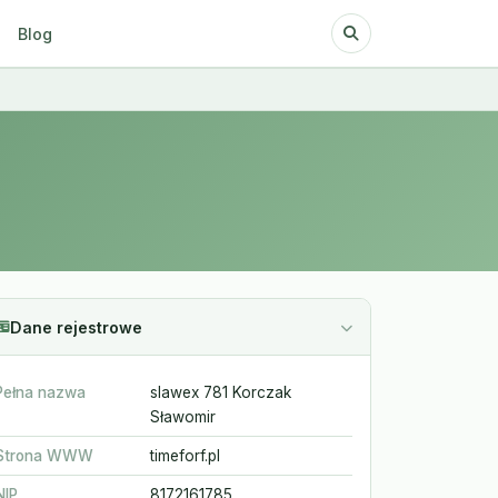
Blog
Dane rejestrowe
Pełna nazwa
slawex 781 Korczak
Sławomir
Strona WWW
timeforf.pl
NIP
8172161785