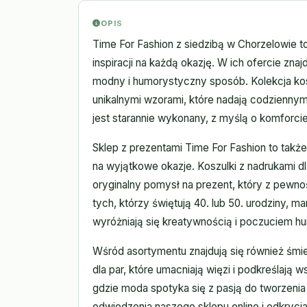
OPIS
Time For Fashion z siedzibą w Chorzelowie 
inspiracji na każdą okazję. W ich ofercie znajd
modny i humorystyczny sposób. Kolekcja ko
unikalnymi wzorami, które nadają codzienny
jest starannie wykonany, z myślą o komforcie
Sklep z prezentami Time For Fashion to takż
na wyjątkowe okazje. Koszulki z nadrukami dl
oryginalny pomysł na prezent, który z pewn
tych, którzy świętują 40. lub 50. urodziny, m
wyróżniają się kreatywnością i poczuciem h
Wśród asortymentu znajdują się również śmie
dla par, które umacniają więzi i podkreślają 
gdzie moda spotyka się z pasją do tworzenia
odwiedzenia naszego sklepu online i odkrycia