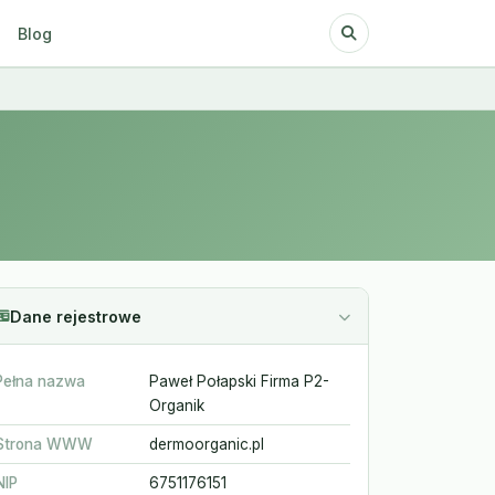
Blog
Dane rejestrowe
Pełna nazwa
Paweł Połapski Firma P2-
Organik
Strona WWW
dermoorganic.pl
NIP
6751176151