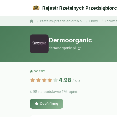
Rejestr Rzetelnych Przedsiębior
rzetelny-przedsiebiorca.pl
Firmy
Zdrowie
Dermoorganic
dermoorganic.pl
OCENY
4.98
/ 5.0
4.98 na podstawie 176 opinii.
Oceń firmę