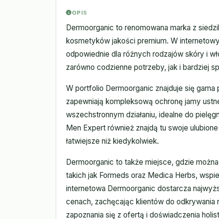
OPIS
Dermoorganic to renomowana marka z siedzi
kosmetyków jakości premium. W internetowym 
odpowiednie dla różnych rodzajów skóry i wł
zarówno codzienne potrzeby, jak i bardziej s
W portfolio Dermoorganic znajduje się gama 
zapewniają kompleksową ochronę jamy ustnej
wszechstronnym działaniu, idealne do pielęgnac
Men Expert również znajdą tu swoje ulubione
łatwiejsze niż kiedykolwiek.
Dermoorganic to także miejsce, gdzie możn
takich jak Formeds oraz Medica Herbs, wspie
internetowa Dermoorganic dostarcza najwyższ
cenach, zachęcając klientów do odkrywania
zapoznania się z ofertą i doświadczenia holi