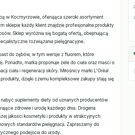
bą w Kocmyrzowie, oferująca szeroki asortyment
sklepie każdy klient znajdzie profesjonalne produkty
osów. Sklep wyróżnia się bogatą ofertą, obejmującą
pecjalistyczne rozwiązania pielęgnacyjne.
past do zębów, w tym wersje z fluorem, które
. Ponadto, marka proponuje żele do ciała oraz maści o
ji ciała i regeneracji skóry. Miłośnicy marki L'Oréal
 produkty, dzięki czemu kompleksowe zakupy stają się
a nabyć suplementy diety od uznanych producentów
rające zdrowie i urodę każdego dnia. Drogeria
ej jakości kosmetyki i produkty w atrakcyjnych
 nowych standardów pielęgnacji. Zapraszamy do
stycznego podejścia do urody.