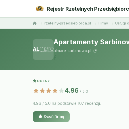
Rejestr Rzetelnych Przedsiębior
rzetelny-przedsiebiorca.pl
Firmy
Usługi d
Apartamenty Sarbinow
almare-sarbinowo.pl
OCENY
4.96
/ 5.0
4.96 / 5.0 na podstawie 107 recenzji.
Oceń firmę