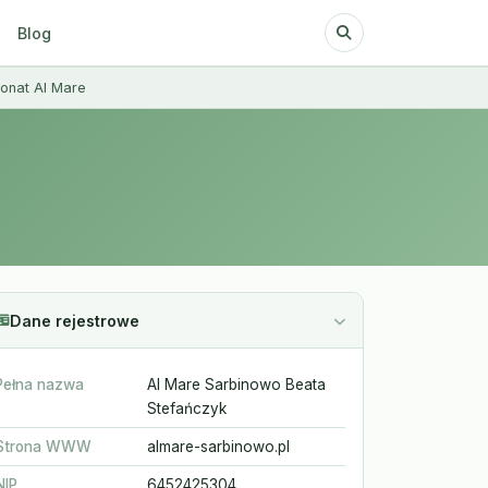
Blog
onat Al Mare
Dane rejestrowe
Pełna nazwa
Al Mare Sarbinowo Beata
Stefańczyk
Strona WWW
almare-sarbinowo.pl
NIP
6452425304