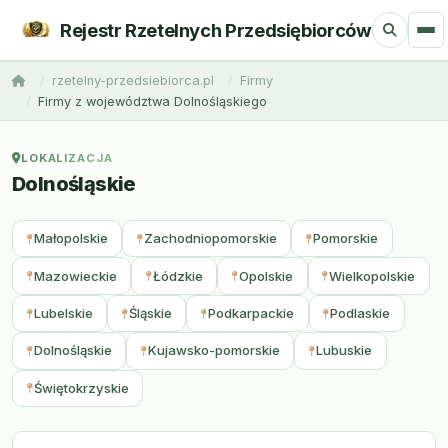
Rejestr Rzetelnych Przedsiębiorców
rzetelny-przedsiebiorca.pl
Firmy
Firmy z województwa Dolnośląskiego
LOKALIZACJA
Dolnośląskie
Małopolskie
Zachodniopomorskie
Pomorskie
Mazowieckie
Łódzkie
Opolskie
Wielkopolskie
Lubelskie
Śląskie
Podkarpackie
Podlaskie
Dolnośląskie
Kujawsko-pomorskie
Lubuskie
Świętokrzyskie