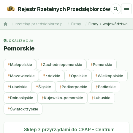
Rejestr Rzetelnych Przedsiębiorców
rzetelny-przedsiebiorca.pl
Firmy
Firmy z województwa
LOKALIZACJA
Pomorskie
Małopolskie
Zachodniopomorskie
Pomorskie
Mazowieckie
Łódzkie
Opolskie
Wielkopolskie
Lubelskie
Śląskie
Podkarpackie
Podlaskie
Dolnośląskie
Kujawsko-pomorskie
Lubuskie
Świętokrzyskie
Sklep z przyrządami do CPAP - Centrum