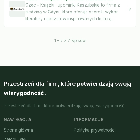
Czec - Książki i upominki Kaszubskie to firma z
siedzibą w Gdyni, która oferuje szeroki wybór
literatury i gadżetów inspirowanych kulturą...
1 - 7 z 7 wpisów
Przestrzeń dla firm, które potwierdzają swoją
wiarygodność.
Przestrzeń dla firm, które potwierdzają swoją wiarygodność.
NAWIGACJA
INFORMACJE
Strona główna
Polityka prywatności
Zaloguj się