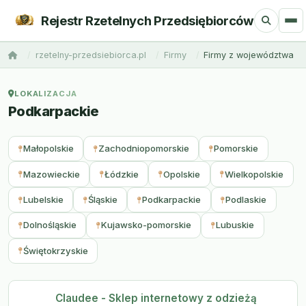
Rejestr Rzetelnych Przedsiębiorców
rzetelny-przedsiebiorca.pl
Firmy
Firmy z województwa
LOKALIZACJA
Podkarpackie
Małopolskie
Zachodniopomorskie
Pomorskie
Mazowieckie
Łódzkie
Opolskie
Wielkopolskie
Lubelskie
Śląskie
Podkarpackie
Podlaskie
Dolnośląskie
Kujawsko-pomorskie
Lubuskie
Świętokrzyskie
Claudee - Sklep internetowy z odzieżą