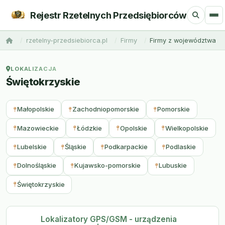
Rejestr Rzetelnych Przedsiębiorców
rzetelny-przedsiebiorca.pl
Firmy
Firmy z województwa
LOKALIZACJA
Świętokrzyskie
Małopolskie
Zachodniopomorskie
Pomorskie
Mazowieckie
Łódzkie
Opolskie
Wielkopolskie
Lubelskie
Śląskie
Podkarpackie
Podlaskie
Dolnośląskie
Kujawsko-pomorskie
Lubuskie
Świętokrzyskie
Lokalizatory GPS/GSM - urządzenia