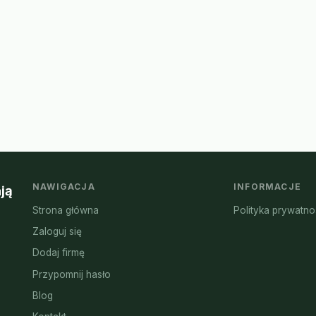
NAWIGACJA
INFORMACJE
ją
Strona główna
Polityka prywatno
Zaloguj się
Dodaj firmę
Przypomnij hasło
Blog