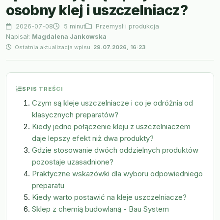
osobny klej i uszczelniacz?
2026-07-08
5 minut
Przemysł i produkcja
Napisał:
Magdalena Jankowska
Ostatnia aktualizacja wpisu:
29.07.2026, 16:23
SPIS TREŚCI
Czym są kleje uszczelniacze i co je odróżnia od
klasycznych preparatów?
Kiedy jedno połączenie kleju z uszczelniaczem
daje lepszy efekt niż dwa produkty?
Gdzie stosowanie dwóch oddzielnych produktów
pozostaje uzasadnione?
Praktyczne wskazówki dla wyboru odpowiedniego
preparatu
Kiedy warto postawić na kleje uszczelniacze?
Sklep z chemią budowlaną - Bau System