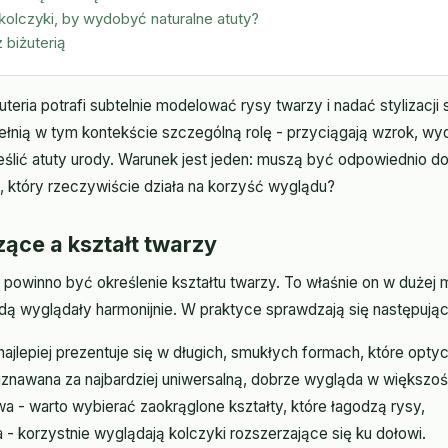
kolczyki, by wydobyć naturalne atuty?
z biżuterią
teria potrafi subtelnie modelować rysy twarzy i nadać stylizacji 
ełnią w tym kontekście szczególną rolę - przyciągają wzrok, wy
eślić atuty urody. Warunek jest jeden: muszą być odpowiednio 
 który rzeczywiście działa na korzyść wyglądu?
zące a kształt twarzy
powinno być określenie kształtu twarzy. To właśnie on w dużej 
ędą wyglądały harmonijnie. W praktyce sprawdzają się następują
najlepiej prezentuje się w długich, smukłych formach, które optyc
uznawana za najbardziej uniwersalną, dobrze wygląda w większoś
a - warto wybierać zaokrąglone kształty, które łagodzą rysy,
 - korzystnie wyglądają kolczyki rozszerzające się ku dołowi.