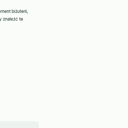
ent biżuterii,
y znaleźć te