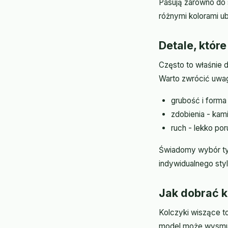
Pasują zarówno do s
różnymi kolorami u
Detale, które
Często to właśnie d
Warto zwrócić uwag
grubość i forma
zdobienia - kam
ruch - lekko por
Świadomy wybór tyc
indywidualnego styl
Jak dobrać k
Kolczyki wiszące t
model może wysmukli