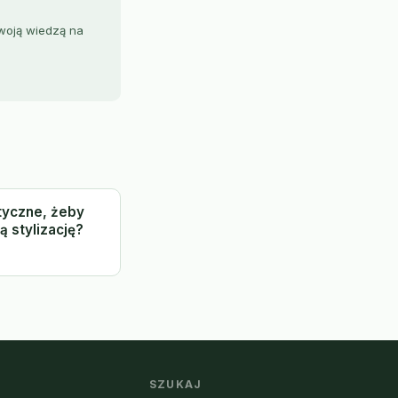
swoją wiedzą na
styczne, żeby
 stylizację?
SZUKAJ