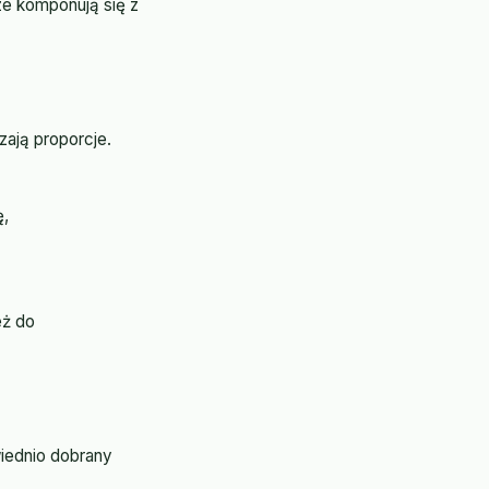
rze komponują się z
zają proporcje.
ę,
eż do
iednio dobrany