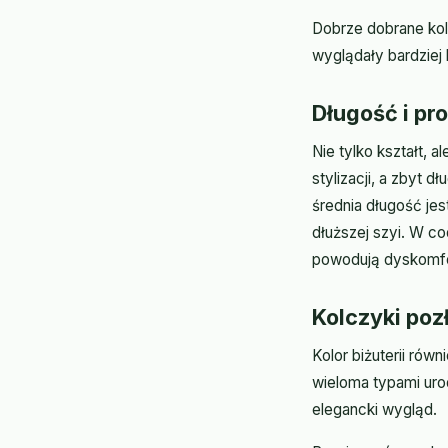
Dobrze dobrane kol
wyglądały bardziej 
Długość i pr
Nie tylko kształt, 
stylizacji, a zbyt 
średnia długość jes
dłuższej szyi. W co
powodują dyskomfo
Kolczyki poz
Kolor biżuterii rów
wieloma typami ur
elegancki wygląd.