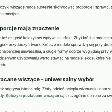
czyki wiszące mogą subtelnie skorygować proporcje i sprawić, 
harmonijnie.
oporcje mają znaczenie
ale też długość kolczyków wpływa na efekt. Zbyt krótkie modele
długie - przytłoczyć twarz. Krótsze modele sprawdzą się przy dro
t najbardziej uniwersalna, a długie formy dobrze wyglądają przy 
dziennym użytkowaniu warto stawiać na modele lekkie, które nie 
rtu.
łacane wiszące - uniwersalny wybór
nież odgrywa istotną rolę. Złoty odcień ociepla wizerunek i dobrz
ody.
Kolczyki pozłacane wiszące
są szczególnie cenione za swo