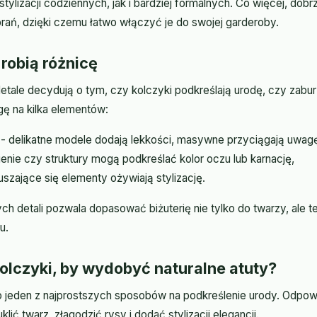
tylizacji codziennych, jak i bardziej formalnych. Co więcej, dob
brań, dzięki czemu łatwo włączyć je do swojej garderoby.
 robią różnicę
etale decydują o tym, czy kolczyki podkreślają urodę, czy zabur
ę na kilka elementów:
 - delikatne modele dodają lekkości, masywne przyciągają uwag
ienie czy struktury mogą podkreślać kolor oczu lub karnację,
uszające się elementy ożywiają stylizację.
h detali pozwala dopasować biżuterię nie tylko do twarzy, ale t
u.
olczyki, by wydobyć naturalne atuty?
o jeden z najprostszych sposobów na podkreślenie urody. Odpow
ć twarz, złagodzić rysy i dodać stylizacji elegancji.