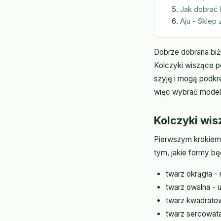
Jak dobrać 
Aju - Sklep 
Dobrze dobrana biżu
Kolczyki wiszące p
szyję i mogą podkr
więc wybrać model,
Kolczyki wis
Pierwszym krokiem 
tym, jakie formy b
twarz okrągła - 
twarz owalna - 
twarz kwadratow
twarz sercowata