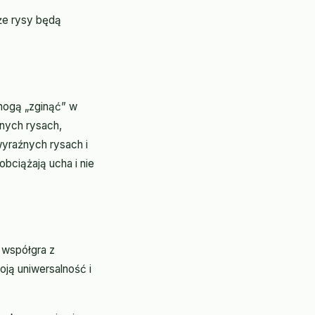
że rysy będą
 mogą „zginąć” w
bnych rysach,
wyraźnych rysach i
obciążają ucha i nie
e współgra z
ją uniwersalność i