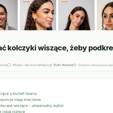
ć kolczyki wiszące, żeby podkre
inuty
Moda i akcesoria
Napisał:
Piotr Nowak
Ostatnia aktualizacja wp
szące a kształt twarzy
roporcje mają znaczenie
złacane wiszące - uniwersalny wybór
e robią różnicę