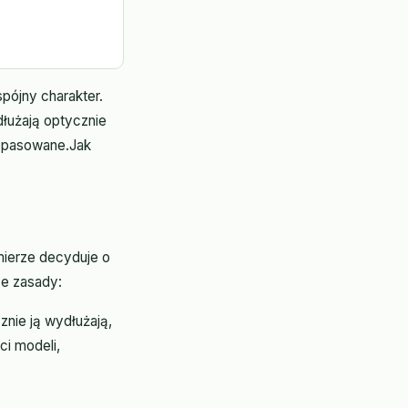
spójny charakter.
dłużają optycznie
dopasowane.Jak
mierze decyduje o
ce zasady:
znie ją wydłużają,
ci modeli,