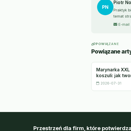
Piotr N
PN
Praktyk b
temat str
E-mail
POWIĄZANE
Powiązane art
Marynarka XXL 
koszuli: jak tw
2026-07-31
Przestrzeń dla firm, które potwierdza