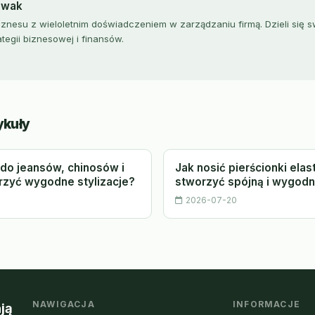
owak
iznesu z wieloletnim doświadczeniem w zarządzaniu firmą. Dzieli się 
ategii biznesowej i finansów.
ykuły
do jeansów, chinosów i
Jak nosić pierścionki ela
orzyć wygodne stylizacje?
stworzyć spójną i wygodną
2026-07-20
NAWIGACJA
INFORMACJE
ją