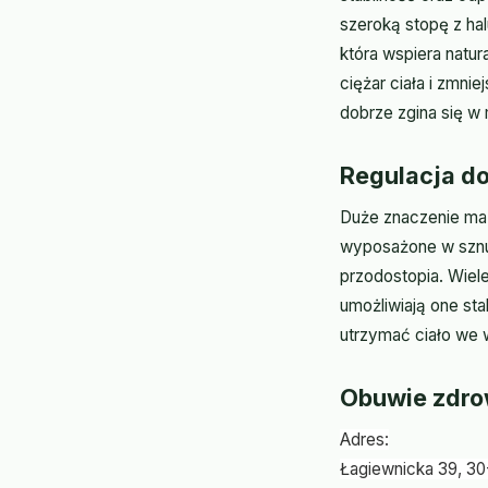
szeroką stopę z ha
która wspiera natu
ciężar ciała i zmni
dobrze zgina się w
Regulacja do
Duże znaczenie ma 
wyposażone w sznur
przodostopia. Wiel
umożliwiają one st
utrzymać ciało we w
Obuwie zdro
Adres:
Łagiewnicka 39, 3