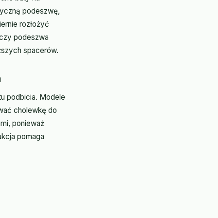
styczną podeszwę,
ernie rozłożyć
ć, czy podeszwa
uższych spacerów.
a
u podbicia. Modele
ować cholewkę do
ami, ponieważ
rukcja pomaga