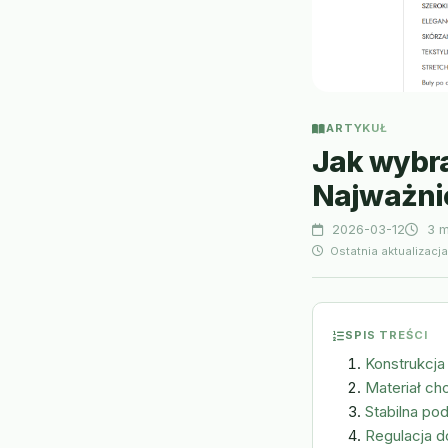
ARTYKUŁ
Jak wybra
Najważni
2026-03-12
3 m
Ostatnia aktualizacj
SPIS TREŚCI
Konstrukcja
Materiał ch
Stabilna po
Regulacja d