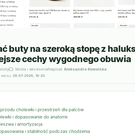
ć buty na szeroką stopę z haluk
ejsze cechy wygodnego obuwia
inuty
Moda i akcesoria
Napisał:
Aleksandra Kowalska
a wpisu:
29.07.2026, 16:23
 przodu cholewki i przestrzeń dla palców
olewki i dopasowanie do anatomii
deszwa i amortyzacja
opasowania i stabilność podczas chodzenia