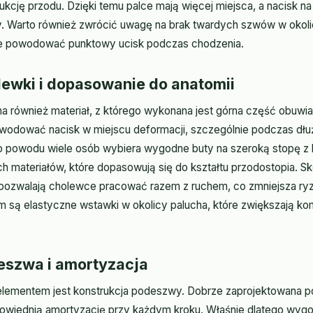
kcję przodu. Dzięki temu palce mają więcej miejsca, a nacisk na
y. Warto również zwrócić uwagę na brak twardych szwów w okoli
 powodować punktowy ucisk podczas chodzenia.
lewki i dopasowanie do anatomii
ma również materiał, z którego wykonana jest górna część obuwi
odować nacisk w miejscu deformacji, szczególnie podczas dł
o powodu wiele osób wybiera wygodne buty na szeroką stopę z 
 materiałów, które dopasowują się do kształtu przodostopia. Skó
 pozwalają cholewce pracować razem z ruchem, co zmniejsza ryz
są elastyczne wstawki w okolicy palucha, które zwiększają ko
eszwa i amortyzacja
lementem jest konstrukcja podeszwy. Dobrze zaprojektowana 
powiednią amortyzację przy każdym kroku. Właśnie dlatego wyg