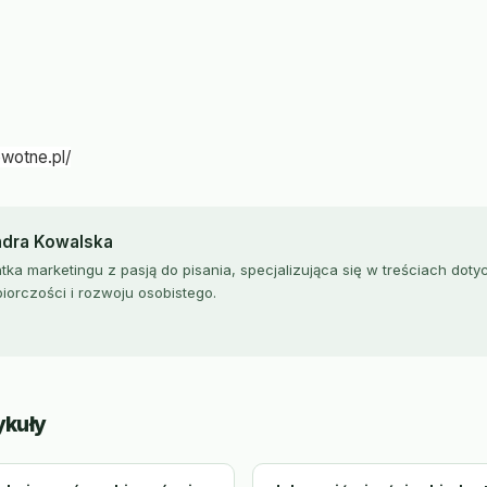
owotne.pl/
ndra Kowalska
ka marketingu z pasją do pisania, specjalizująca się w treściach dot
iorczości i rozwoju osobistego.
ykuły