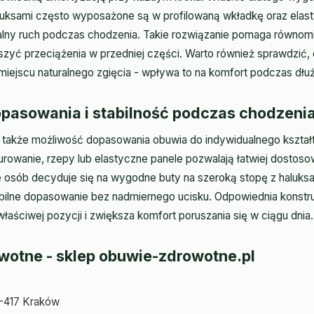
luksami często wyposażone są w profilowaną wkładkę oraz ela
ralny ruch podczas chodzenia. Takie rozwiązanie pomaga równomi
ejszyć przeciążenia w przedniej części. Warto również sprawdzi
 miejscu naturalnego zgięcia - wpływa to na komfort podczas dł
pasowania i stabilność podczas chodzeni
także możliwość dopasowania obuwia do indywidualnego kształt
owanie, rzepy lub elastyczne panele pozwalają łatwiej dostos
e osób decyduje się na wygodne buty na szeroką stopę z haluks
abilne dopasowanie bez nadmiernego ucisku. Odpowiednia konst
łaściwej pozycji i zwiększa komfort poruszania się w ciągu dnia.
wotne - sklep obuwie-zdrowotne.pl
0-417 Kraków