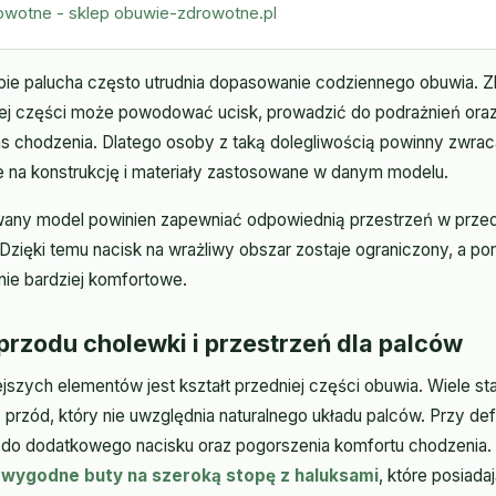
owotne - sklep obuwie-zdrowotne.pl
ie palucha często utrudnia dopasowanie codziennego obuwia. 
iej części może powodować ucisk, prowadzić do podrażnień oraz
 chodzenia. Dlatego osoby z taką dolegliwością powinny zwrac
że na konstrukcję i materiały zastosowane w danym modelu.
any model powinien zapewniać odpowiednią przestrzeń w przedn
 Dzięki temu nacisk na wrażliwy obszar zostaje ograniczony, a po
znie bardziej komfortowe.
przodu cholewki i przestrzeń dla palców
jszych elementów jest kształt przedniej części obuwia. Wiele 
przód, który nie uwzględnia naturalnego układu palców. Przy def
do dodatkowego nacisku oraz pogorszenia komfortu chodzenia. 
ę
wygodne buty na szeroką stopę z haluksami
, które posiadaj