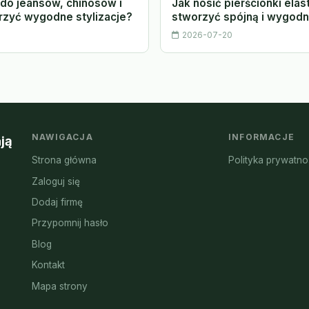
do jeansów, chinosów i
Jak nosić pierścionki ela
orzyć wygodne stylizacje?
stworzyć spójną i wygodną
2026-07-20
NAWIGACJA
INFORMACJE
ją
Strona główna
Polityka prywatno
Zaloguj się
Dodaj firmę
Przypomnij hasło
Blog
Kontakt
Mapa strony