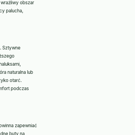
 wrażliwy obszar
cy palucha,
a. Sztywne
uższego
haluksami,
ra naturalna lub
yko otarć.
mfort podczas
powinna zapewniać
odne buty na