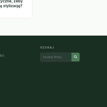
styczne, żeby
 stylizację?
SZUKAJ
ści