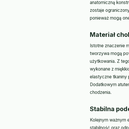
anatomiczną konstru
zostaje ograniczon
ponieważ mogą one
Materiał cho
Istotne znaczenie 
tworzywa mogą pow
użytkowania. Z teg
wykonane z miękkich
elastyczne tkaniny
Dodatkowym atutem 
chodzenia.
Stabilna pod
Kolejnym ważnym e
stabilność oraz od