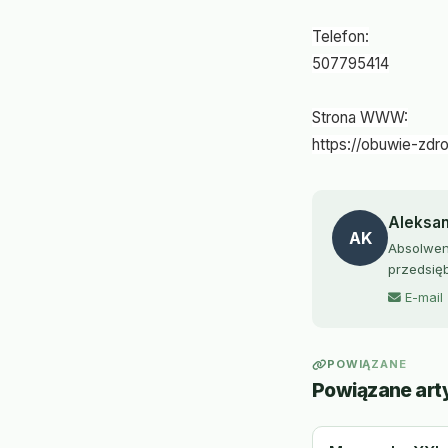
Telefon:
507795414
Strona WWW:
https://obuwie-zdr
Aleksa
AK
Absolwent
przedsięb
E-mail
POWIĄZANE
Powiązane art