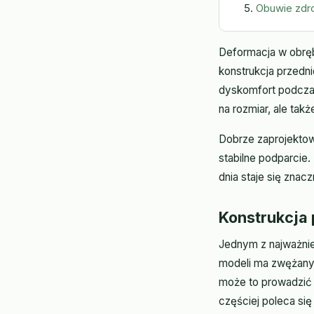
Obuwie zdr
Deformacja w obręb
konstrukcja przedn
dyskomfort podczas
na rozmiar, ale tak
Dobrze zaprojektow
stabilne podparcie.
dnia staje się znac
Konstrukcja 
Jednym z najważnie
modeli ma zwężany 
może to prowadzić 
częściej poleca si