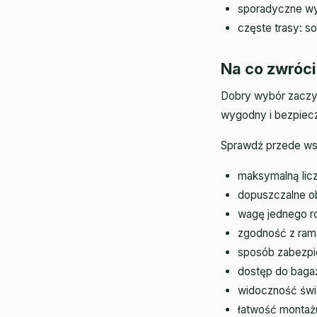
sporadyczne wy
częste trasy: so
Na co zwróc
Dobry wybór zaczyn
wygodny i bezpiec
Sprawdź przede ws
maksymalną lic
dopuszczalne ob
wagę jednego r
zgodność z ram
sposób zabezpie
dostęp do baga
widoczność świat
łatwość montaż