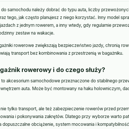
 do samochodu należy dobrać do typu auta, liczby przewożonyc
z tego, jak często planujesz z niego korzystać. Inny model spra
dach z jednym rowerem, a inny wtedy, gdy regularnie przewoz
rodzinny zestaw na wakacje.
ażniki rowerowe zwiększają bezpieczeństwo jazdy, chronią row
twiają transport bez kombinowania z przestrzenią w bagażniku.
gażnik rowerowy i do czego służy?
 to akcesorium samochodowe przeznaczone do stabilnego prze
 wnętrzem auta. Może być montowany na haku holowniczym, dach
 nie tylko transport, ale też zabezpieczenie rowerów przed prze
owania i pokonywania zakrętów. Dlatego przy wyborze warto patr
na dopuszczalne obciążenie, system mocowania i kompatybilność