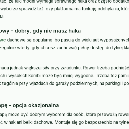
tać, że taki model wymaga sprawnego haka oraz często dodatko
y wyborze sprawdź też, czy platforma ma funkcję odchylania, któ
ta.
wy - dobry, gdy nie masz haka
owe
dachowe są popularne, bo pasują do wielu aut wyposażonyc
zególnie wtedy, gdy chcesz zachować pełny dostęp do tylnej kla
aga jednak większej siły przy załadunku. Rower trzeba podnieś
ch i wysokich kombi może być mniej wygodne. Trzeba też pamię
zególnie przy wjazdach do garaży podziemnych, na parkingi i po
apę - opcja okazjonalna
klapę może być dobrym wyborem dla osób, które przewożą rower
 w hak ani belki dachowe. Montuje się go bezpośrednio na tylne