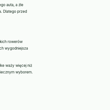
go auta, a źle
a. Dlatego przed
kkich rowerów
ach wygodniejsza
ke waży więcej niż
zpiecznym wyborem.