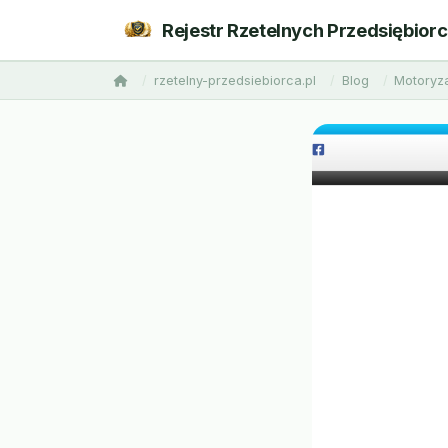
Rejestr Rzetelnych Przedsiębior
rzetelny-przedsiebiorca.pl
Blog
Motoryza