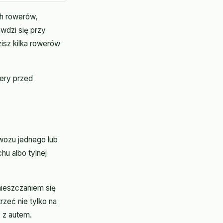
h rowerów,
wdzi się przy
isz kilka rowerów
ery przed
wozu jednego lub
u albo tylnej
mieszczaniem się
zeć nie tylko na
 z autem.