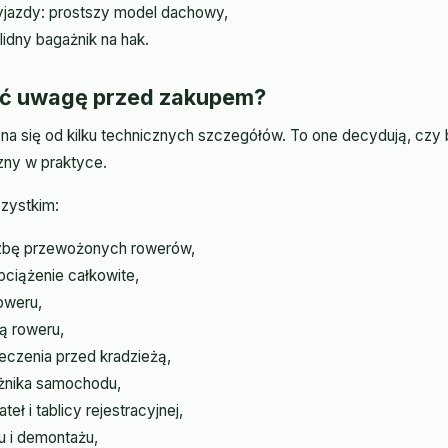
jazdy: prostszy model dachowy,
lidny bagażnik na hak.
ić uwagę przed zakupem?
a się od kilku technicznych szczegółów. To one decydują, czy 
zny w praktyce.
zystkim:
zbę przewożonych rowerów,
ciążenie całkowite,
oweru,
ą roweru,
czenia przed kradzieżą,
żnika samochodu,
eł i tablicy rejestracyjnej,
u i demontażu,