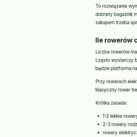
To rozwiązanie wym
dobrany bagażnik mo
zakupem trzeba sp
Ile rowerów 
Liczba rowerów ma 
często wystarczy b
będzie platforma na
Przy rowerach elek
klasyczny rower tr
Krótka zasada:
1-2 lekkie rower
2-3 rowery rodzi
rowery elektryc