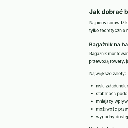
Jak dobrać 
Najpierw sprawdź ko
tylko teoretycznie 
Bagażnik na ha
Bagażnik montowany
przewożą rowery, ja
Największe zalety:
niski załadunek
stabilność podc
mniejszy wpływ 
możliwość prze
wygodny dostę