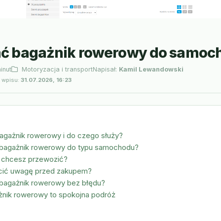
ać bagażnik rowerowy do samoc
inut
Motoryzacja i transport
Napisał:
Kamil Lewandowski
a wpisu:
31.07.2026, 16:23
agażnik rowerowy i do czego służy?
 bagażnik rowerowy do typu samochodu?
w chcesz przewozić?
cić uwagę przed zakupem?
 bagażnik rowerowy bez błędu?
żnik rowerowy to spokojna podróż