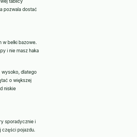
wej tablicy
ra pozwala dostać
h w belki bazowe.
py i nie masz haka
ć wysoko, dlatego
tać o większej
d niskie
y sporadycznie i
j części pojazdu.