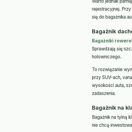
Warto jednak pamię
rejestracyjnej. Prz
się do bagażnika au
Bagażnik dacho
Bagażniki rower
Sprawdzają się szc
holowniczego.
To rozwiązanie wym
przy SUV-ach, vana
wysokości auta, szc
zadaszenia.
Bagażnik na kl
Bagażnik na tylną 
nie chcą inwestować