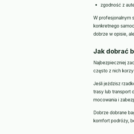
zgodność z aut
W profesjonalnym s
konkretnego samoch
dobrze w opisie, al
Jak dobrać 
Najbezpieczniej zac
często z nich korz
Jeśli jeździsz rzad
trasy lub transport
mocowania i zabezp
Dobrze dobrane bag
komfort podróży, b