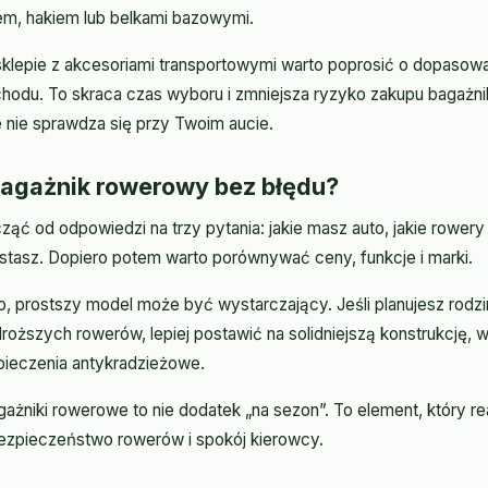
em, hakiem lub belkami bazowymi.
klepie z akcesoriami transportowymi warto poprosić o dopasow
odu. To skraca czas wyboru i zmniejsza ryzyko zakupu bagażni
e nie sprawdza się przy Twoim aucie.
bagażnik rowerowy bez błędu?
ząć od odpowiedzi na trzy pytania: jakie masz auto, jakie rowery 
ystasz. Dopiero potem warto porównywać ceny, funkcje i marki.
ko, prostszy model może być wystarczający. Jeśli planujesz rodz
 droższych rowerów, lepiej postawić na solidniejszą konstrukcję,
ieczenia antykradzieżowe.
ażniki rowerowe to nie dodatek „na sezon”. To element, który re
ezpieczeństwo rowerów i spokój kierowcy.