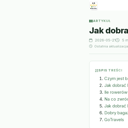
ARTYKUŁ
Jak dobr
2026-05-21
5 m
Ostatnia aktualizacj
SPIS TREŚCI
Czym jest b
Jak dobrać
Ile roweró
Na co zwró
Jak dobrać
Dobry baga
GoTravels