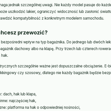
aga jednak szczególnej uwagi. Nie każdy model pasuje do każde
że uszkodzić lakier, ograniczyć widoczność lub zasłonić światł
rawdzić kompatybilność z konkretnym modelem samochodu.
chcesz przewozić?
bezpośredni wpływ na typ bagażnika. Do jednego lub dwóch le
agażnik dachowy albo na klapę. Przy trzech lub czterech rower
 hak.
trycznych szczególnie ważne jest dopuszczalne obciążenie. E-bi
ekkingowy czy szosowy, dlatego nie każdy bagażnik będzie be
y: dach, hak lub klapa,
nne: najczęściej hak,
zne: platforma na hak o odpowiedniej nośności,