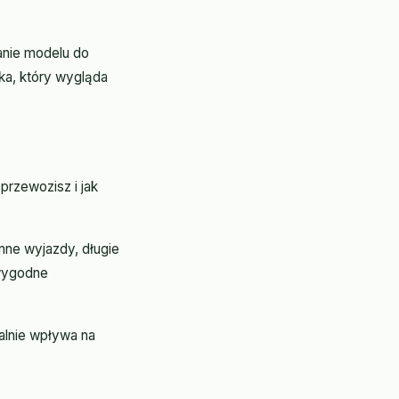
anie modelu do
ka, który wygląda
przewozisz i jak
inne wyjazdy, długie
 wygodne
alnie wpływa na