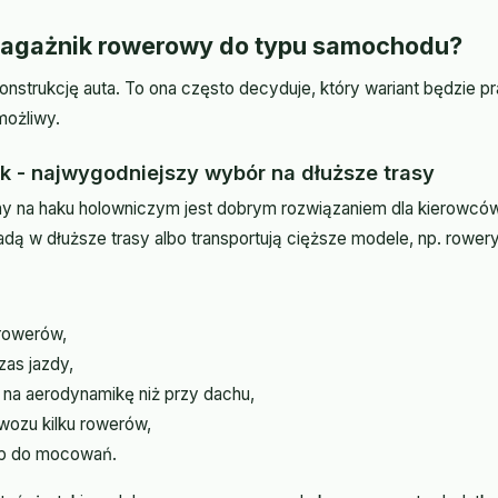
bagażnik rowerowy do typu samochodu?
nstrukcję auta. To ona często decyduje, który wariant będzie pr
możliwy.
k - najwygodniejszy wybór na dłuższe trasy
 na haku holowniczym jest dobrym rozwiązaniem dla kierowców
dą w dłuższe trasy albo transportują cięższe modele, np. rowery
 rowerów,
zas jazdy,
na aerodynamikę niż przy dachu,
wozu kilku rowerów,
p do mocowań.